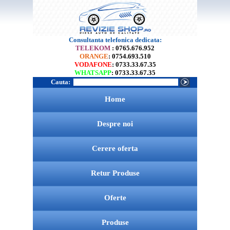
Consultanta telefonica dedicata:
TELEKOM
: 0765.676.952
ORANGE
: 0754.693.510
VODAFONE
: 0733.33.67.35
WHATSAPP
: 0733.33.67.35
Cauta:
Home
Despre noi
Cerere oferta
Retur Produse
Oferte
Produse