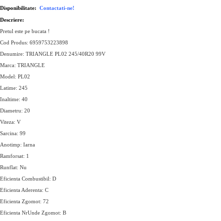
Disponibilitate:
Contactati-ne!
Descriere:
Pretul este pe bucata !
Cod Produs: 6959753223898
Denumire: TRIANGLE PL02 245/40R20 99V
Marca: TRIANGLE
Model: PL02
Latime: 245
Inaltime: 40
Diametru: 20
Viteza: V
Sarcina: 99
Anotimp: Iarna
Ramforsat: 1
Runflat: Nu
Eficienta Combustibil: D
Eficienta Aderenta: C
Eficienta Zgomot: 72
Eficienta NrUnde Zgomot: B