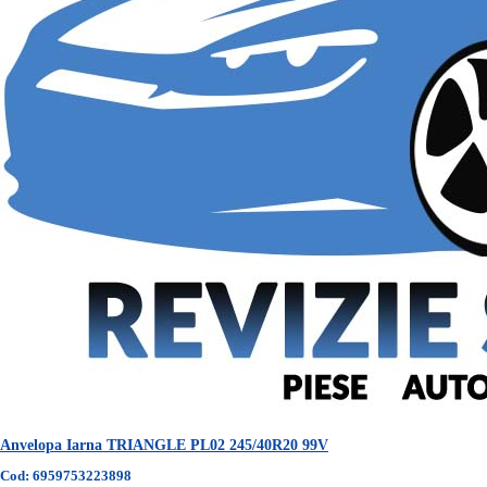
Anvelopa Iarna TRIANGLE PL02 245/40R20 99V
Cod: 6959753223898