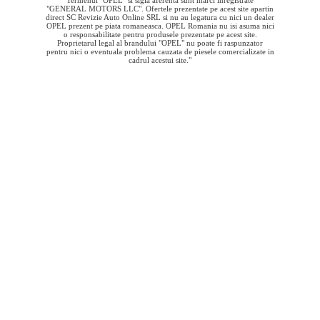
Termenul "OPEL" si sigla aferenta sunt marci inregistrate
"GENERAL MOTORS LLC". Ofertele prezentate pe acest site apartin
direct SC Revizie Auto Online SRL si nu au legatura cu nici un dealer
OPEL prezent pe piata romaneasca. OPEL Romania nu isi asuma nici
o responsabilitate pentru produsele prezentate pe acest site.
Proprietarul legal al brandului "OPEL" nu poate fi raspunzator
pentru nici o eventuala problema cauzata de piesele comercializate in
cadrul acestui site."