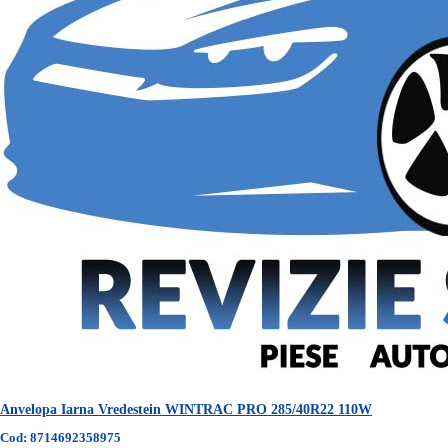
Anvelopa Iarna Vredestein WINTRAC PRO 285/40R22 110W
Cod: 8714692358975