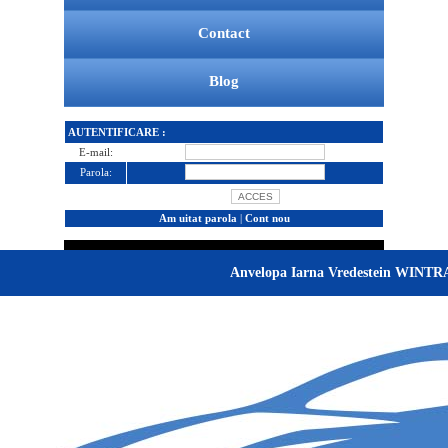
Contact
Blog
AUTENTIFICARE :
E-mail:
Parola:
Am uitat parola
|
Cont nou
Anvelopa Iarna Vredestein WINT