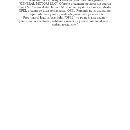
Termenul "OPEL" si sigla aferenta sunt marci inregistrate
"GENERAL MOTORS LLC". Ofertele prezentate pe acest site apartin
direct SC Revizie Auto Online SRL si nu au legatura cu nici un dealer
OPEL prezent pe piata romaneasca. OPEL Romania nu isi asuma nici
o responsabilitate pentru produsele prezentate pe acest site.
Proprietarul legal al brandului "OPEL" nu poate fi raspunzator
pentru nici o eventuala problema cauzata de piesele comercializate in
cadrul acestui site."