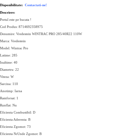
Disponibilitate:
Contactati-ne!
Descriere:
Pretul este pe bucata !
Cod Produs: 8714692358975
Denumire: Vredestein WINTRAC PRO 285/40R22 110W
Marca: Vredestein
Model: Wintrac Pro
Latime: 285
Inaltime: 40
Diametru: 22
Viteza: W
Sarcina: 110
Anotimp: Iarna
Ramforsat: 1
Runflat: Nu
Eficienta Combustibil: D
Eficienta Aderenta: B
Eficienta Zgomot: 73
Eficienta NrUnde Zgomot: B