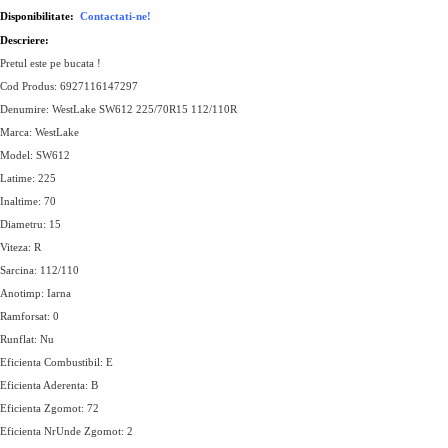
Disponibilitate:
Contactati-ne!
Descriere:
Pretul este pe bucata !
Cod Produs: 6927116147297
Denumire: WestLake SW612 225/70R15 112/110R
Marca: WestLake
Model: SW612
Latime: 225
Inaltime: 70
Diametru: 15
Viteza: R
Sarcina: 112/110
Anotimp: Iarna
Ramforsat: 0
Runflat: Nu
Eficienta Combustibil: E
Eficienta Aderenta: B
Eficienta Zgomot: 72
Eficienta NrUnde Zgomot: 2