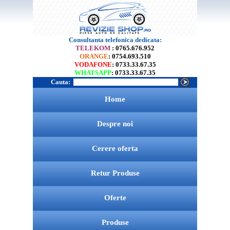
Consultanta telefonica dedicata:
TELEKOM
: 0765.676.952
ORANGE
: 0754.693.510
VODAFONE
: 0733.33.67.35
WHATSAPP
: 0733.33.67.35
Cauta:
Home
Despre noi
Cerere oferta
Retur Produse
Oferte
Produse