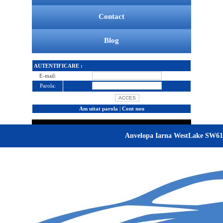
Contact
Blog
AUTENTIFICARE :
E-mail:
Parola:
Am uitat parola
|
Cont nou
Anvelopa Iarna WestLake SW61