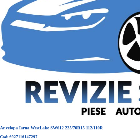
Anvelopa Iarna WestLake SW612 225/70R15 112/110R
Cod: 6927116147297