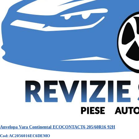
Anvelopa Vara Continental ECOCONTACT6 205/60R16 92H
Cod: AC2056016EC6DEMO