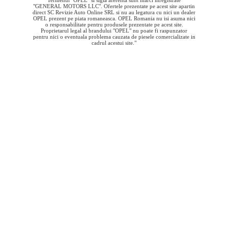
Termenul "OPEL" si sigla aferenta sunt marci inregistrate
"GENERAL MOTORS LLC". Ofertele prezentate pe acest site apartin
direct SC Revizie Auto Online SRL si nu au legatura cu nici un dealer
OPEL prezent pe piata romaneasca. OPEL Romania nu isi asuma nici
o responsabilitate pentru produsele prezentate pe acest site.
Proprietarul legal al brandului "OPEL" nu poate fi raspunzator
pentru nici o eventuala problema cauzata de piesele comercializate in
cadrul acestui site."