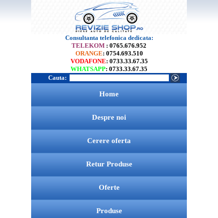
Consultanta telefonica dedicata:
TELEKOM
: 0765.676.952
ORANGE
: 0754.693.510
VODAFONE
: 0733.33.67.35
WHATSAPP
: 0733.33.67.35
Cauta:
Home
Despre noi
Cerere oferta
Retur Produse
Oferte
Produse