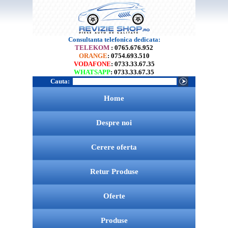
Consultanta telefonica dedicata:
TELEKOM
: 0765.676.952
ORANGE
: 0754.693.510
VODAFONE
: 0733.33.67.35
WHATSAPP
: 0733.33.67.35
Cauta:
Home
Despre noi
Cerere oferta
Retur Produse
Oferte
Produse