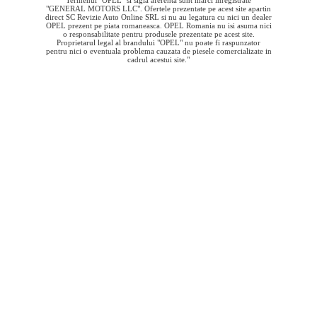
Termenul "OPEL" si sigla aferenta sunt marci inregistrate
"GENERAL MOTORS LLC". Ofertele prezentate pe acest site apartin
direct SC Revizie Auto Online SRL si nu au legatura cu nici un dealer
OPEL prezent pe piata romaneasca. OPEL Romania nu isi asuma nici
o responsabilitate pentru produsele prezentate pe acest site.
Proprietarul legal al brandului "OPEL" nu poate fi raspunzator
pentru nici o eventuala problema cauzata de piesele comercializate in
cadrul acestui site."