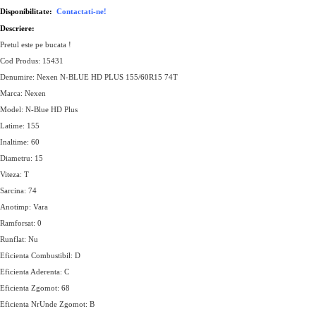
Disponibilitate:
Contactati-ne!
Descriere:
Pretul este pe bucata !
Cod Produs: 15431
Denumire: Nexen N-BLUE HD PLUS 155/60R15 74T
Marca: Nexen
Model: N-Blue HD Plus
Latime: 155
Inaltime: 60
Diametru: 15
Viteza: T
Sarcina: 74
Anotimp: Vara
Ramforsat: 0
Runflat: Nu
Eficienta Combustibil: D
Eficienta Aderenta: C
Eficienta Zgomot: 68
Eficienta NrUnde Zgomot: B