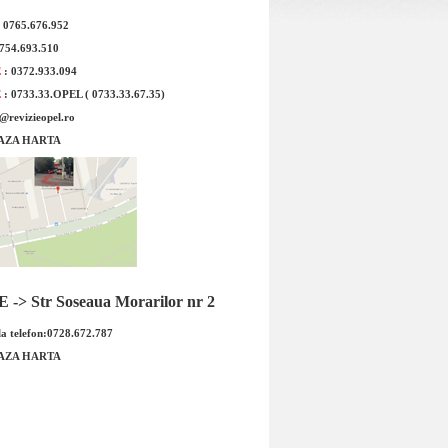
: 0765.676.952
0754.693.510
E
: 0372.933.094
E
: 0733.33.OPEL ( 0733.33.67.35)
e@revizieopel.ro
AZA HARTA
e bucata !Cod Produs:
Pretul este pe bucata !Cod Produs:
Denumire: LASSA
326987Denumire: Sumitomo BC10
AYS4 19...
205/...
 : 352.30 RON
Pret : 325.00 RON
Detalii
Detalii
-> Str Soseaua Morarilor nr 2
a telefon:0728.672.787
AZA HARTA