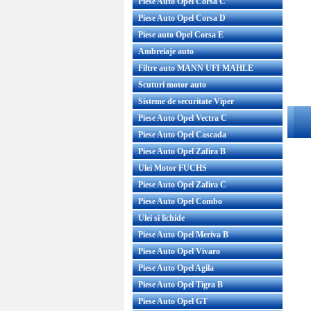
Piese Auto Opel Corsa C
Piese Auto Opel Corsa D
Piese auto Opel Corsa E
Ambreiaje auto
Filtre auto MANN UFI MAHLE
Scuturi motor auto
Sisteme de securitate Viper
Piese Auto Opel Vectra C
Piese Auto Opel Cascada
Piese Auto Opel Zafira B
Ulei Motor FUCHS
Piese Auto Opel Zafira C
Piese Auto Opel Combo
Ulei si lichide
Piese Auto Opel Meriva B
Piese Auto Opel Vivaro
Piese Auto Opel Agila
Piese Auto Opel Tigra B
Piese Auto Opel GT