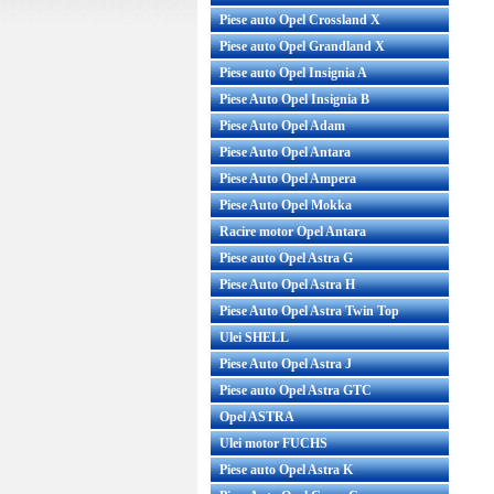
Piese auto Opel Crossland X
Piese auto Opel Grandland X
Piese auto Opel Insignia A
Piese Auto Opel Insignia B
Piese Auto Opel Adam
Piese Auto Opel Antara
Cod Produs:
Piese Auto Opel Ampera
ABEF8BP535EDenumire: Janta alia
Piese Auto Opel Mokka
AEZ Berlin dark 7.50x18 5...
Racire motor Opel Antara
Pret : 1680.90 RON
Piese auto Opel Astra G
Detalii
Piese Auto Opel Astra H
Piese Auto Opel Astra Twin Top
Ulei SHELL
Piese Auto Opel Astra J
Piese auto Opel Astra GTC
Opel ASTRA
Ulei motor FUCHS
Piese auto Opel Astra K