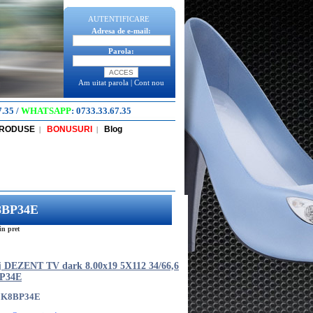
AUTENTIFICARE
Adresa de e-mail:
Parola:
Am uitat parola
|
Cont nou
7.35
/
WHATSAPP
:
0733.33.67.35
PRODUSE
BONUSURI
Blog
|
|
K8BP34E
n pret
aj DEZENT TV dark 8.00x19 5X112 34/66,6
P34E
9K8BP34E