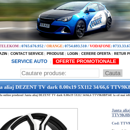
TELEKOM
:
0765.676.952
/
ORANGE
:
0754.693.510
/
VODAFONE
:
0733.33.6
AZIN
CONTACT SERVICE
PRODUSE
LOGIN
CERERE OFERTA
RETUR 
|
|
|
|
|
SERVICE AUTO
OFERTE PROMOTIONALE
|
ta aliaj DEZENT TV dark 8.00x19 5X112 34/66,6 TTV9
 online produsul Janta aliaj DEZENT TV dark 8.00x19 5X112 34/66,6 TTV9K8BP34E la cel mai iefti
Janta ali
TTV9K8B
Cod: TTV