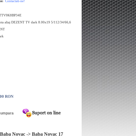
te:
Contactati-ne!
: TTV9K8BP34E
nta aliaj DEZENT TV dark 8.00x19 5/112/34/66,6
ENT
ark
.00 RON
rna LASSA SNOWAYS4
Anvelopa Vara Sumitomo BC100
/65R15 91H
205/55R16 91V
Baba Novac -> Baba Novac 17