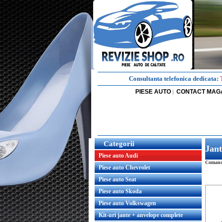
Consultanta telefonica dedicata:
PIESE AUTO
CONTACT MAG
|
Categorii
Jan
Piese auto Audi
Comanda
Piese auto Chevrolet
Piese auto Seat
Piese auto Skoda
Piese auto Volkswagen
Kit-uri jante + anvelope complete