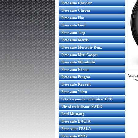
Piese auto Chrysler
Piese auto Citroen
Piese auto Fiat
Piese auto Ford
Piese auto Jeep
Piese auto Mazda
Piese auto Mercedes-Benz
Piese auto Mini Cooper
Piese auto Mitsubishi
Piese auto Nissan
Acorda 
Piese auto Peugeot
Ma
Piese auto Renault
Piese auto Volvo
Seturi reparatie cutie viteze LUK
Ulei si revitalizanti XADO
Janta aliaj AEZ Berlin dark 7.50x18
5X112 54/66,6
Ford Mustang
Piese auto DACIA
Piese Auto TESLA
Piese auto BMW