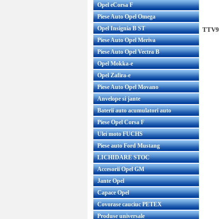
Opel eCorsa F
Piese Auto Opel Omega
Opel Insignia B ST
TTV9K
Piese Auto Opel Meriva
Piese Auto Opel Vectra B
Opel Mokka-e
Opel Zafira-e
Piese Auto Opel Movano
Anvelope si jante
Baterii auto acumulatori auto
Piese Opel Corsa F
Ulei moto FUCHS
Piese auto Ford Mustang
LICHIDARE STOC
Accesorii Opel GM
Jante Opel
Capace Opel
Covorase cauciuc PETEX
Produse universale