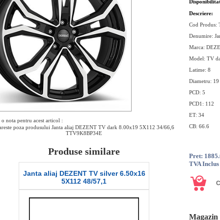
Disponibilita
Descriere:
Cod Produs
Denumire: Ja
Marca: DEZ
Model: TV d
Latime: 8
Diametru: 19
PCD: 5
PCD1: 112
ET: 34
o nota pentru acest articol :
CB: 66.6
reste poza produsului Janta aliaj DEZENT TV dark 8.00x19 5X112 34/66,6
TTV9K8BP34E
Produse similare
Pret: 1885
TVA Inclus
Janta aliaj DEZENT TV silver 6.50x16
Anvelopa Ia
5X112 48/57,1
195
Magazin 