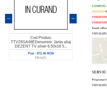
COSMOTE
ORANGE
: 
VODAFON
<<
>>
VODAFON
Email: offic
VIZUALIZE
Cod Produs:
Pretul este p
j
TTVZ8SA48EDenumire: Janta aliaj
21499100
DEZENT TV silver 6.50x16 5...
SNOW
Pret : 972.40 RON
Pret
Detalii
SERVICE 
Programari l
VIZUALIZE