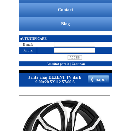
Contact
Blog
AUTENTIFICARE :
E-mail:
Parola:
Am uitat parola
|
Cont nou
Janta aliaj DEZENT TV dark
9.00x20 5X112 57/66,6