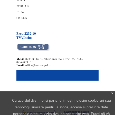
PCD: 5
PCD1: 112
ET: 57
CB: 66.6
Pret: 2232.10
TVA Inclus
Mobil:
0733.33.67.35 / 0765.676.952 / 0771.256.956 /
0754.693.510
Email:
office@revizieopel.ro
x
Cu acordul dvs., noi și partenerii noștri folosim cookie-uri sau
tehnologii similare pentru a stoca, accesa și prelucra date
personale precum vizita dvs. pe acest site web. Puteți să vă