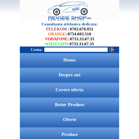
Consultanta telefonica dedicata:
TELEKOM
: 0765.676.952
ORANGE
: 0754.693.510
VODAFONE
: 0733.33.67.35
WHATSAPP
: 0733.33.67.35
Cauta:
Home
Despre noi
Cerere oferta
Retur Produse
Oferte
Produse