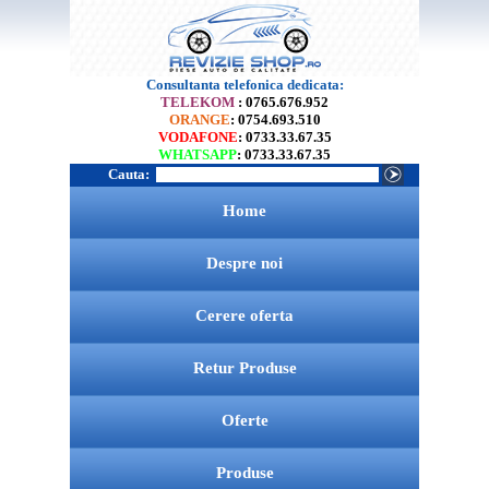
Consultanta telefonica dedicata:
TELEKOM
: 0765.676.952
ORANGE
: 0754.693.510
VODAFONE
: 0733.33.67.35
WHATSAPP
: 0733.33.67.35
Cauta:
Home
Despre noi
Cerere oferta
Retur Produse
Oferte
Produse