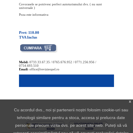
Covorasele se potrivesc perfect autoturismului dvs. ( nu sunt
universale )
Poza este informativa
Pret: 110.00
TVA Inclus
Mobil:
0733.33.67.35 / 0765.676.952 / 0771.256.956 /
0754.693.510
Email:
office@revizieopel.ro
x
Cu acordul dvs., noi și partenerii noștri folosim cookie-uri sau
tehnologii similare pentru a stoca, accesa și prelucra date
personale precum vizita dvs. pe acest site web. Puteți să vă