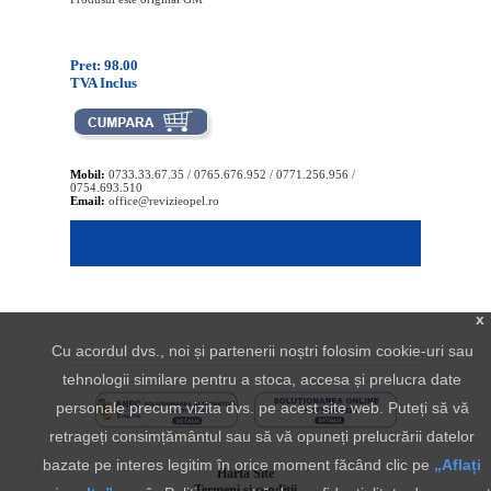
Pret: 98.00
TVA Inclus
Mobil:
0733.33.67.35 / 0765.676.952 / 0771.256.956 /
0754.693.510
Email:
office@revizieopel.ro
x
Cu acordul dvs., noi și partenerii noștri folosim cookie-uri sau
tehnologii similare pentru a stoca, accesa și prelucra date
personale precum vizita dvs. pe acest site web. Puteți să vă
retrageți consimțământul sau să vă opuneți prelucrării datelor
bazate pe interes legitim în orice moment făcând clic pe
„Aflați
Harta Site
Termeni si conditii