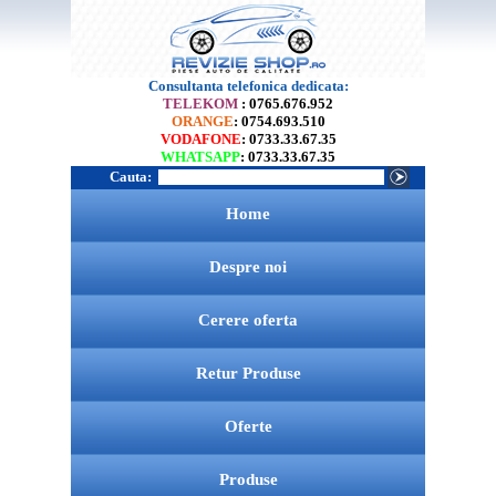
Consultanta telefonica dedicata:
TELEKOM
: 0765.676.952
ORANGE
: 0754.693.510
VODAFONE
: 0733.33.67.35
WHATSAPP
: 0733.33.67.35
Cauta:
Home
Despre noi
Cerere oferta
Retur Produse
Oferte
Produse