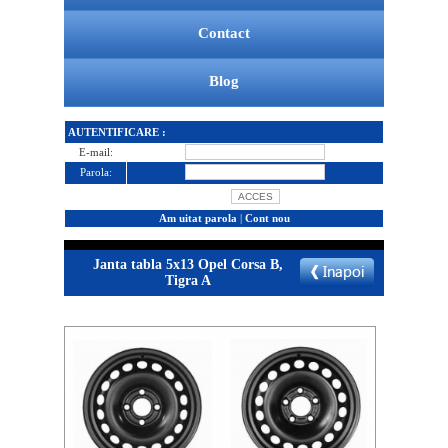
Contact
Blog
AUTENTIFICARE :
E-mail:
Parola:
Am uitat parola
|
Cont nou
Janta tabla 5x13 Opel Corsa B,
Tigra A