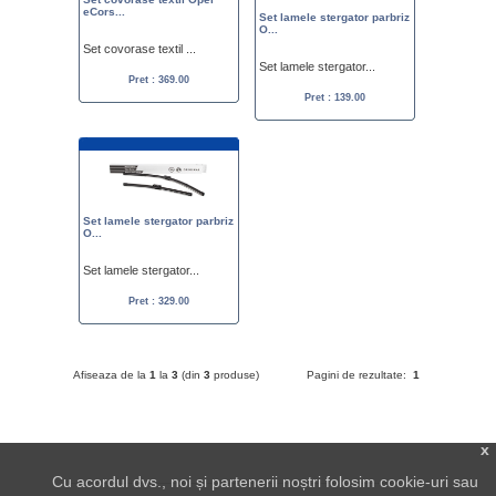
eCors...
Set lamele stergator parbriz
O...
Set covorase textil ...
Set lamele stergator...
Pret : 369.00
Pret : 139.00
Set lamele stergator parbriz
O...
Set lamele stergator...
Pret : 329.00
Afiseaza de la
1
la
3
(din
3
produse)
Pagini de rezultate:
1
x
Cu acordul dvs., noi și partenerii noștri folosim cookie-uri sau