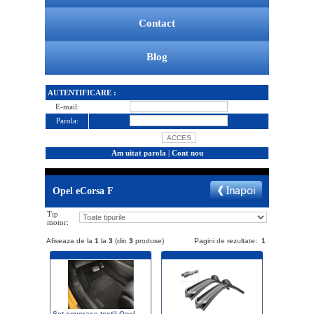
Contact
Blog
AUTENTIFICARE :
E-mail:
Parola:
Am uitat parola
|
Cont nou
Opel eCorsa F
Tip
motor:
Afiseaza de la
1
la
3
(din
3
produse)
Pagini de rezultate:
1
Set covorase textil Opel