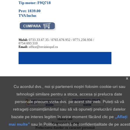
Tip motor: F9Q718
Pret: 1839.00
TVA Inclus
Mobil:
0733.33.67.35 / 0765.676.952 / 0771.256.956 /
0754.693.510
Email:
office@revizieopel.ro
x
Cu acordul dvs., noi și partenerii noștri folosim cookie-uri sau
tehnologii similare pentru a stoca, accesa și prelucra date
personale precum vizita dvs. pe acest site web. Puteți să vă
retrageți consimțământul sau să vă opuneți prelucrării datelor
bazate pe interes legitim în orice moment făcând clic pe
„Aflați
Harta Site
Termeni si conditii
mai multe”
sau în Politica noastră de confidențialitate de pe acest
Prelucrarea datelor cu caracter personal