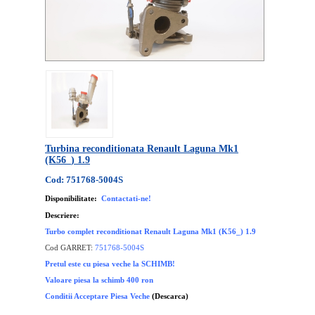
Turbina reconditionata Renault Laguna Mk1
(K56_) 1.9
Cod: 751768-5004S
Disponibilitate:
Contactati-ne!
Descriere:
Turbo complet reconditionat Renault Laguna Mk1 (K56_) 1.9
Cod GARRET:
751768-5004S
Pretul este cu piesa veche la SCHIMB!
Valoare piesa la schimb 400 ron
Conditii Acceptare Piesa Veche
(Descarca)