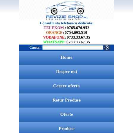
Consultanta telefonica dedicata:
TELEKOM
: 0765.676.952
ORANGE
: 0754.693.510
VODAFONE
: 0733.33.67.35
WHATSAPP
: 0733.33.67.35
Cauta:
Home
Despre noi
Cerere oferta
Retur Produse
Oferte
Produse