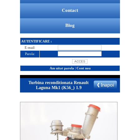
Contact
Blog
AUTENTIFICARE :
E-mail:
Parola:
Am uitat parola
|
Cont nou
Turbina reconditionata Renault
Laguna Mk1 (K56_) 1.9