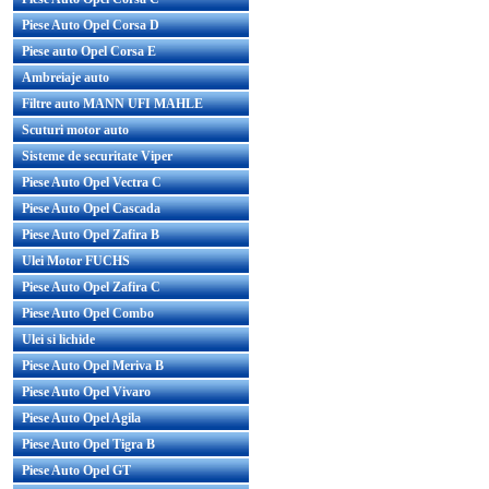
Piese Auto Opel Corsa D
Piese auto Opel Corsa E
Ambreiaje auto
Filtre auto MANN UFI MAHLE
Scuturi motor auto
Sisteme de securitate Viper
Piese Auto Opel Vectra C
Piese Auto Opel Cascada
Piese Auto Opel Zafira B
Ulei Motor FUCHS
Piese Auto Opel Zafira C
Piese Auto Opel Combo
Ulei si lichide
Piese Auto Opel Meriva B
Piese Auto Opel Vivaro
Piese Auto Opel Agila
Piese Auto Opel Tigra B
Piese Auto Opel GT