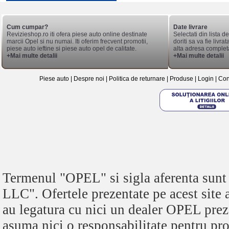
Cum cumpar?
Date livrare
Revizieshop.ro iti ofera piese auto online destinate
Selectati din lista 
marcii Opel si nu numai. Iti oferim frecvent promotii,
doriti sa va fie livr
piese auto ieftine si piese auto opel de calitate.
alta adresa complet
+Mai multe detalii
+Mai multe detalii
Piese auto
|
Despre noi
|
Politica de returnare
|
Produse
|
Login
|
Con
Termenul "OPEL" si sigla aferenta s
LLC". Ofertele prezentate pe acest site
au legatura cu nici un dealer OPEL pre
asuma nici o responsabilitate pentru pro