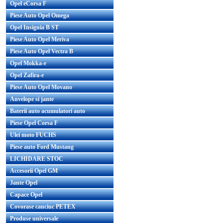
Opel eCorsa F
Piese Auto Opel Omega
Opel Insignia B ST
Piese Auto Opel Meriva
Piese Auto Opel Vectra B
Opel Mokka-e
Opel Zafira-e
Piese Auto Opel Movano
Anvelope si jante
Baterii auto acumulatori auto
Piese Opel Corsa F
Ulei moto FUCHS
Piese auto Ford Mustang
LICHIDARE STOC
Accesorii Opel GM
Jante Opel
Capace Opel
Covorase cauciuc PETEX
Produse universale