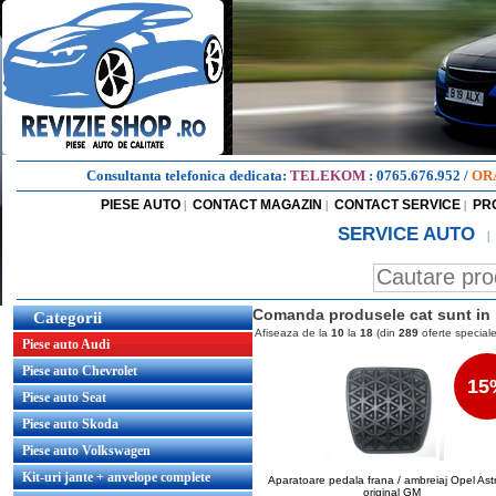
Consultanta telefonica dedicata:
TELEKOM
:
0765.676.952
/
OR
PIESE AUTO
CONTACT MAGAZIN
CONTACT SERVICE
PR
|
|
|
SERVICE AUTO
|
Comanda produsele cat sunt in 
Categorii
Afiseaza de la
10
la
18
(din
289
oferte speciale
Piese auto Audi
Piese auto Chevrolet
15
Piese auto Seat
Piese auto Skoda
Piese auto Volkswagen
Kit-uri jante + anvelope complete
Aparatoare pedala frana / ambreiaj Opel Ast
original GM