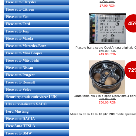
Piese auto Chrysler
20.00 RON
17.00 RON
Piese auto Citroen
Piese auto Fiat
45
Piese auto Ford
Piese auto Jeep
Piese auto Mazda
Piese auto Mercedes-Benz
Placute frana spate Opel Antara originale
450.00 RON
Piese auto Mini Cooper
249.00 RON
Piese auto Mitsubishi
Piese auto Nissan
72
Piese auto Peugeot
Piese auto Renault
Piese auto Volvo
Janta tabla 7x17 in 5 spite Opel Astra J ben
Seturi reparatie cutie viteze LUK
899.00 RON
250.00 RON
Ulei si revitalizanti XADO
Ford Mustang
Afiseaza de la
10
la
18
(din
289
oferte speciale
Piese auto DACIA
Piese Auto TESLA
Piese auto BMW