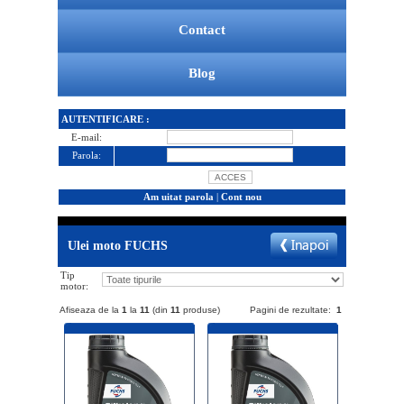
Contact
Blog
AUTENTIFICARE :
E-mail:
Parola:
Am uitat parola
|
Cont nou
Ulei moto FUCHS
Tip
motor:
Afiseaza de la
1
la
11
(din
11
produse)
Pagini de rezultate:
1