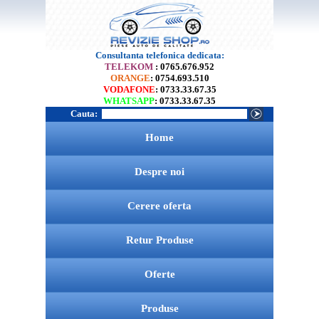
Consultanta telefonica dedicata:
TELEKOM
: 0765.676.952
ORANGE
: 0754.693.510
VODAFONE
: 0733.33.67.35
WHATSAPP
: 0733.33.67.35
Cauta:
Home
Despre noi
Cerere oferta
Retur Produse
Oferte
Produse