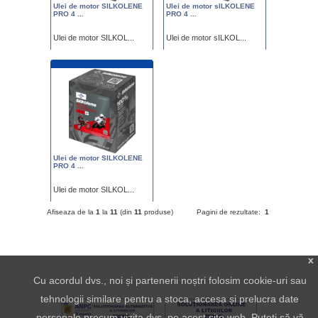
Ulei de motor SILKOLENE
Ulei de motor sILKOLENE
PRO 4 ...
PRO 4 ...
Ulei de motor SILKOL...
Ulei de motor sILKOL...
Pret : 239.00
Pret : 239.00
Ulei de motor SILKOLENE
PRO 4 ...
Ulei de motor SILKOL...
Pret : 239.00
Afiseaza de la
1
la
11
(din
11
produse)
Pagini de rezultate:
1
x
Cu acordul dvs., noi și partenerii noștri folosim cookie-uri sau
tehnologii similare pentru a stoca, accesa și prelucra date
personale precum vizita dvs. pe acest site web. Puteți să vă