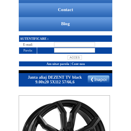
Contact
Blog
AUTENTIFICARE :
E-mail:
Parola:
Am uitat parola
|
Cont nou
Janta aliaj DEZENT TV black
9.00x20 5X112 57/66,6