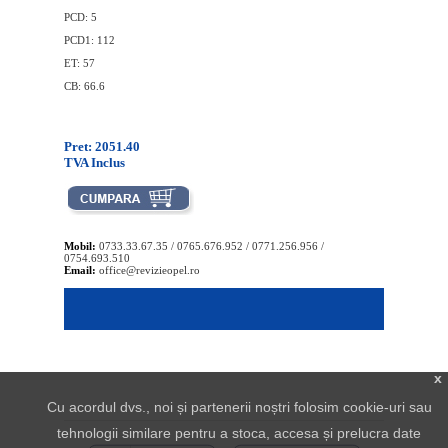
PCD: 5
PCD1: 112
ET: 57
CB: 66.6
Pret: 2051.40
TVA Inclus
Mobil:
0733.33.67.35 / 0765.676.952 / 0771.256.956 /
0754.693.510
Email:
office@revizieopel.ro
x
Cu acordul dvs., noi și partenerii noștri folosim cookie-uri sau
tehnologii similare pentru a stoca, accesa și prelucra date