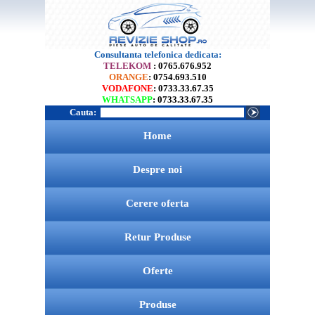
Consultanta telefonica dedicata:
TELEKOM
: 0765.676.952
ORANGE
: 0754.693.510
VODAFONE
: 0733.33.67.35
WHATSAPP
: 0733.33.67.35
Cauta:
Home
Despre noi
Cerere oferta
Retur Produse
Oferte
Produse