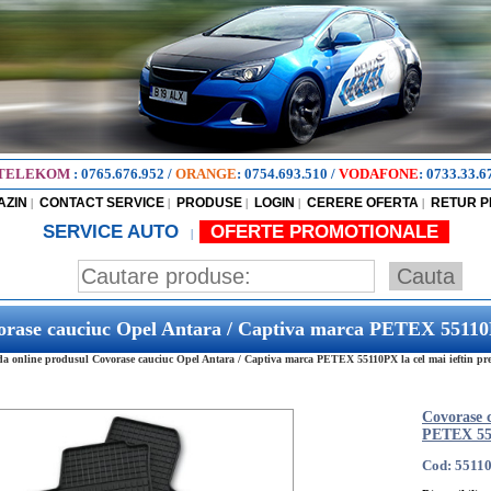
TELEKOM
:
0765.676.952
/
ORANGE
:
0754.693.510
/
VODAFONE
:
0733.33.6
AZIN
CONTACT SERVICE
PRODUSE
LOGIN
CERERE OFERTA
RETUR 
|
|
|
|
|
SERVICE AUTO
OFERTE PROMOTIONALE
|
orase cauciuc Opel Antara / Captiva marca PETEX 5511
 online produsul Covorase cauciuc Opel Antara / Captiva marca PETEX 55110PX la cel mai ieftin pre
Covorase 
PETEX 5
Cod: 5511