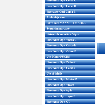
Piese Auto Opel Corsa C
Piese Auto Opel Corsa D
Piese auto Opel Corsa E
Ambreiaje auto
Filtre auto MANN UFI MAHLE
Scuturi motor auto
Sisteme de securitate Viper
Piese Auto Opel Vectra C
Piese Auto Opel Cascada
Piese Auto Opel Zafira B
Ulei Motor FUCHS
Piese Auto Opel Zafira C
Piese Auto Opel Combo
Ulei si lichide
Piese Auto Opel Meriva B
Piese Auto Opel Vivaro
Piese Auto Opel Agila
Piese Auto Opel Tigra B
Piese Auto Opel GT