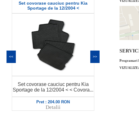
VIZUALIZE
Set covorase cauciuc pentru Kia
Set covorase 
Sportage de la 12/2004 <
De
SERVICE 
<<
>>
Programari l
VIZUALIZE
Set covorase cauciuc pentru Kia
Set covorase 
Sportage de la 12/2004 < < Covora...
Demio spate <
Pret : 204.00 RON
Pret
Detalii