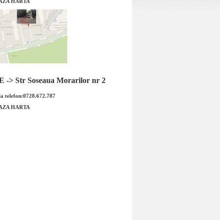
AZA HARTA
cauciuc pentru Mazda
Set covorase cauciuc pentru
mio spate
Mercedes A-Class (W169 de la 9/200
<
-> Str Soseaua Morarilor nr 2
a telefon:0728.672.787
AZA HARTA
Set covorase cauciuc pentru
cauciuc pentru Mazda
Mercedes A-Class (W169 de la
 Covorase de cauci...
9/2004 < <...
 : 50.00 RON
Pret : 120.00 RON
Detalii
Detalii