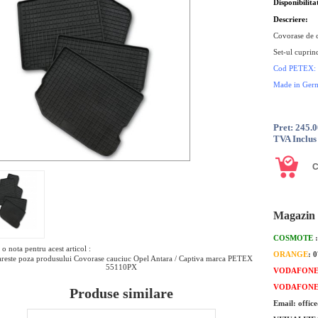
Disponibilita
Descriere:
Covorase de c
Set-ul cupri
Cod PETEX:
Made in Ger
Pret: 245.
TVA Inclus
Magazin 
COSMOTE
o nota pentru acest articol :
ORANGE
: 
reste poza produsului Covorase cauciuc Opel Antara / Captiva marca PETEX
55110PX
VODAFON
VODAFON
Produse similare
Email: offic