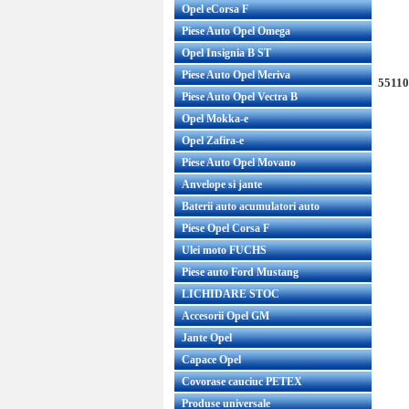
Opel eCorsa F
Piese Auto Opel Omega
Opel Insignia B ST
Piese Auto Opel Meriva
55110
Piese Auto Opel Vectra B
Opel Mokka-e
Opel Zafira-e
Piese Auto Opel Movano
Anvelope si jante
Baterii auto acumulatori auto
Piese Opel Corsa F
Ulei moto FUCHS
Piese auto Ford Mustang
LICHIDARE STOC
Accesorii Opel GM
Jante Opel
Capace Opel
Covorase cauciuc PETEX
Produse universale