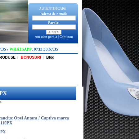
AUTENTIFICARE
Adresa de e-mail:
Parola:
Am uitat parola
|
Cont nou
7.35
/
WHATSAPP
:
0733.33.67.35
PRODUSE
BONUSURI
Blog
|
|
0PX
t
cauciuc Opel Antara / Captiva marca
5110PX
0PX