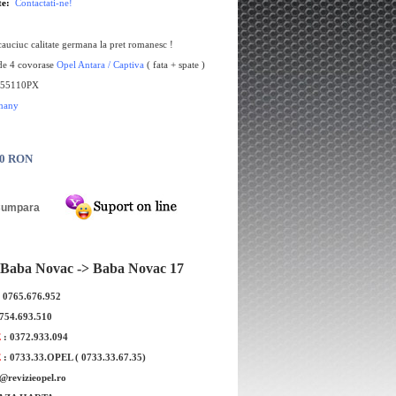
te:
Contactati-ne!
auciuc calitate germana la pret romanesc !
nde 4 covorase
Opel Antara
/ Captiva
( fata + spate )
55110PX
many
00 RON
Baba Novac -> Baba Novac 17
: 0765.676.952
0754.693.510
E
: 0372.933.094
E
: 0733.33.OPEL ( 0733.33.67.35)
e@revizieopel.ro