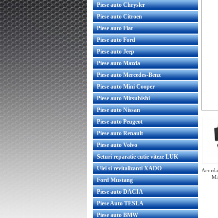
Piese auto Chrysler
Piese auto Citroen
Piese auto Fiat
Piese auto Ford
Piese auto Jeep
Piese auto Mazda
Piese auto Mercedes-Benz
Piese auto Mini Cooper
Piese auto Mitsubishi
Piese auto Nissan
Piese auto Peugeot
Piese auto Renault
Piese auto Volvo
Seturi reparatie cutie viteze LUK
Ulei si revitalizanti XADO
Acorda 
Ma
Ford Mustang
Piese auto DACIA
Piese Auto TESLA
Piese auto BMW