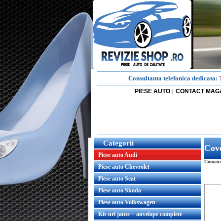
Consultanta telefonica dedicata:
PIESE AUTO
CONTACT MAG
|
Categorii
Cov
Piese auto Audi
Comanda
Piese auto Chevrolet
Piese auto Seat
Piese auto Skoda
Piese auto Volkswagen
Kit-uri jante + anvelope complete