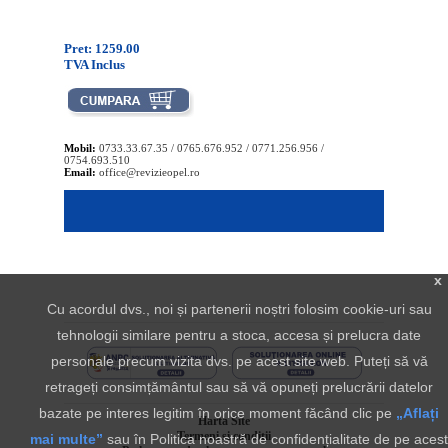
Pret: 1259.00
TVA Inclus
Mobil:
0733.33.67.35 / 0765.676.952 / 0771.256.956 /
0754.693.510
Email:
office@revizieopel.ro
x
Cu acordul dvs., noi și partenerii noștri folosim cookie-uri sau
tehnologii similare pentru a stoca, accesa și prelucra date
personale precum vizita dvs. pe acest site web. Puteți să vă
retrageți consimțământul sau să vă opuneți prelucrării datelor
bazate pe interes legitim în orice moment făcând clic pe
„Aflați
Harta Site
Termeni si conditii
mai multe”
sau în Politica noastră de confidențialitate de pe acest