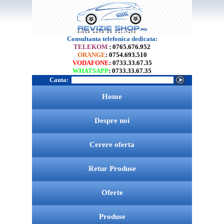
Consultanta telefonica dedicata:
TELEKOM
: 0765.676.952
ORANGE
: 0754.693.510
VODAFONE
: 0733.33.67.35
WHATSAPP
: 0733.33.67.35
Cauta:
Home
Despre noi
Cerere oferta
Retur Produse
Oferte
Produse