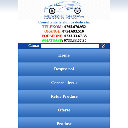
Consultanta telefonica dedicata:
TELEKOM
: 0765.676.952
ORANGE
: 0754.693.510
VODAFONE
: 0733.33.67.35
WHATSAPP
: 0733.33.67.35
Cauta:
Home
Despre noi
Cerere oferta
Retur Produse
Oferte
Produse