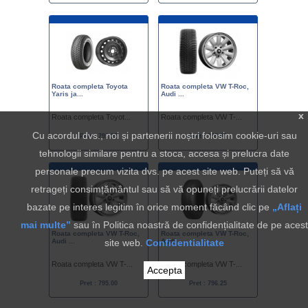
Roata completa Toyota
Roata completa VW T-Roc,
Yaris ja...
Audi ...
x
Roata completa Toyot...
Roata completa VW T-...
Cu acordul dvs., noi și partenerii noștri folosim cookie-uri sau
Pret : 791.25
Pret : 795.00
tehnologii similare pentru a stoca, accesa și prelucra date
personale precum vizita dvs. pe acest site web. Puteți să vă
retrageți consimțământul sau să vă opuneți prelucrării datelor
bazate pe interes legitim în orice moment făcând clic pe
„Aflați
mai multe”
sau în Politica noastră de confidențialitate de pe acest
Roata completa VW T-Roc,
Roata completa VW T-Roc,
Audi ...
site web.
Confidentialitate
Audi ...
Roata completa VW T-...
Roata completa VW T-...
Accepta
Pret : 795.00
Pret : 796.25