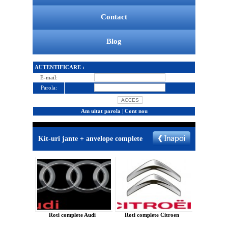
Contact
Blog
AUTENTIFICARE :
E-mail:
Parola:
Am uitat parola
|
Cont nou
Kit-uri jante + anvelope complete
Roti complete Audi
Roti complete Citroen