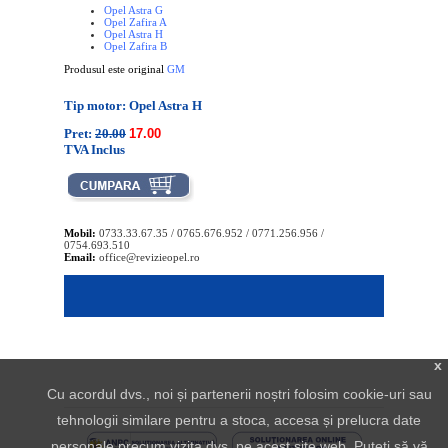
Opel Astra G
Opel Zafira A
Opel Astra H
Opel Zafira B
Produsul este original
GM
Tip motor: Opel Astra H
Pret:
20.00
17.00
TVA Inclus
Mobil:
0733.33.67.35 / 0765.676.952 / 0771.256.956 /
0754.693.510
Email:
office@revizieopel.ro
x
Cu acordul dvs., noi și partenerii noștri folosim cookie-uri sau
tehnologii similare pentru a stoca, accesa și prelucra date
personale precum vizita dvs. pe acest site web. Puteți să vă