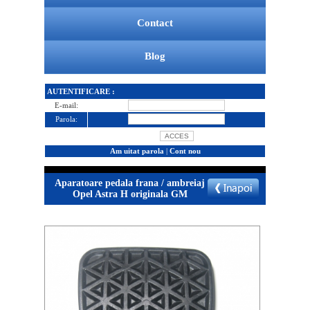
Contact
Blog
AUTENTIFICARE :
E-mail:
Parola:
Am uitat parola
|
Cont nou
Aparatoare pedala frana / ambreiaj
Opel Astra H originala GM