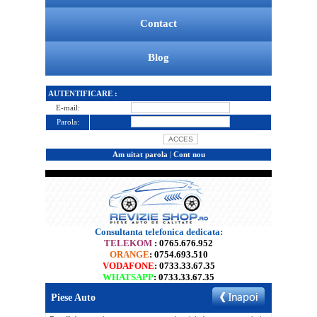
Contact
Blog
AUTENTIFICARE :
E-mail:
Parola:
Am uitat parola
|
Cont nou
Consultanta telefonica dedicata:
TELEKOM
: 0765.676.952
ORANGE
: 0754.693.510
VODAFONE
: 0733.33.67.35
WHATSAPP
: 0733.33.67.35
Piese Auto