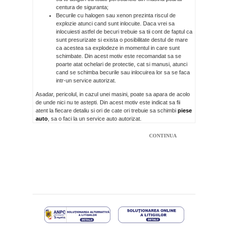
centura de siguranta;
Becurile cu halogen sau xenon prezinta riscul de
explozie atunci cand sunt inlocuite. Daca vrei sa
inlocuiesti astfel de becuri trebuie sa tii cont de faptul ca
sunt presurizate si exista o posibilitate destul de mare
ca acestea sa explodeze in momentul in care sunt
schimbate. Din acest motiv este recomandat sa se
poarte atat ochelari de protectie, cat si manusi, atunci
cand se schimba becurile sau inlocuirea lor sa se faca
intr-un service autorizat.
Asadar, pericolul, in cazul unei masini, poate sa apara de acolo
de unde nici nu te astepti. Din acest motiv este indicat sa fii
atent la fiecare detaliu si ori de cate ori trebuie sa schimbi
piese
auto
, sa o faci la un service auto autorizat.
CONTINUA