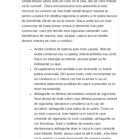
Detalii despre piese auto pe care nu le stiai, dar pe care trebuie
sa le cunosti! Daca esti posesorul unui autovehicul este
necesar sa cunosti cat mai multe detalii despre masina ta,
pentru a putea fi in deplina siguranta si pentru a te putea bucura
de beneficiile oferite de ea la maxim. Daca unele lucruri sunt
cunoscute de toata lumea, exista si elemente mai putin
cunoscute, care pot decide insa siguranta oamenilor care
beneficiaza de masina. Iata, asadar, cateva lucruri inedite
despre masina pe care o conduci:
Acidul continut de bateria auto este caustic, fiind de
evitat contactul sau cu pielea, imbracamintea sau ochii.
Daca se intampla accidente, acesta poate sa fie
indepartat cu apa;
Acvaplanarea este posibila si pe drumurile cu foarte
putina umezeala. Din acest motiv, este recomandat sa
se conduca cu o viteza cat mai scazuta si sa se
mentina adancimea profilului de rulare a pneurilor la un
nivel recomandat;
Airbagurile nu elimina necesitatea centurii de siguranta.
Sunt destul de multi soferi care elimina purtarea centurii
de siguranta, deoarece considera ca in caz de
accident, airbagurile ii pot salva de la ranire. Ceea ce
nu este cunoscut, este faptul ca in cazul in care
centurile de siguranta nu sunt cumplate, airbagurile nu
vor functiona. Sunt o multime de masini care
declanseaza airbagurile doar in cazul in care centurile
sunt folosite. Astfel, atunci cand te afil in trafic, este bine
sa te asiguri ca toate persoanele din masina poarta