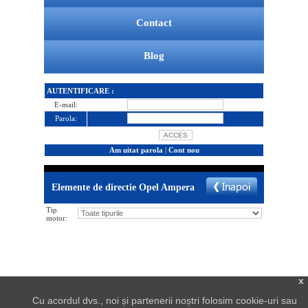
Contact
Blog
AUTENTIFICARE :
E-mail:
Parola:
Am uitat parola
|
Cont nou
Elemente de directie Opel Ampera
Tip
motor:
x
Cu acordul dvs., noi și partenerii noștri folosim cookie-uri sau