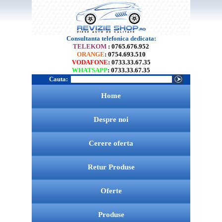
Consultanta telefonica dedicata:
TELEKOM
: 0765.676.952
ORANGE
: 0754.693.510
VODAFONE
: 0733.33.67.35
WHATSAPP
: 0733.33.67.35
Cauta:
Home
Despre noi
Cerere oferta
Retur Produse
Oferte
Produse