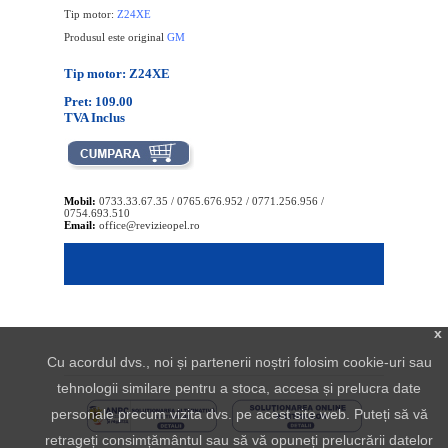
Tip motor:
Z24XE
Produsul este original
GM
Tip motor: Z24XE
Pret: 109.00
TVA Inclus
Mobil:
0733.33.67.35 / 0765.676.952 / 0771.256.956 /
0754.693.510
Email:
office@revizieopel.ro
x
Cu acordul dvs., noi și partenerii noștri folosim cookie-uri sau
tehnologii similare pentru a stoca, accesa și prelucra date
personale precum vizita dvs. pe acest site web. Puteți să vă
retrageți consimțământul sau să vă opuneți prelucrării datelor