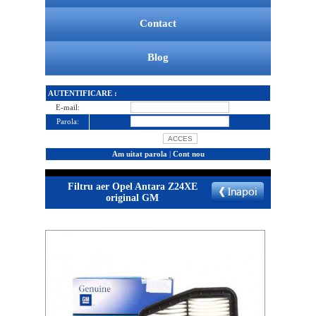
Contact
Blog
AUTENTIFICARE :
E-mail:
Parola:
Am uitat parola
|
Cont nou
Filtru aer Opel Antara Z24XE
original GM