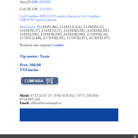
Astra H
GM
1605992
Cod OE GM:
1515021
Cod Comline ADC1113V pentru discuri si Cod Comline
CBP31307 pentru placute
Motorizari:
Z12XEP[LB4], Z14XEL[LKA], Z14XEP[LJ2],
Z16XEP[LJ7], Z16XE1[LJ7], Z16XER[LDE], A16XER[LDE],
Z18XE[2H9], Z18XER[2H0], A18XER[2H0], Z13DTH[L4I],
Z17DTL[LRB], Z17DTH[LPZ], Z17DTJ[LPV], A17DTJ[LPV]
Produsul este original
Comline
Tip motor: Toate
Pret: 308.00
TVA Inclus
Mobil:
0733.33.67.35 / 0765.676.952 / 0771.256.956 /
0754.693.510
Email:
office@revizieopel.ro
x