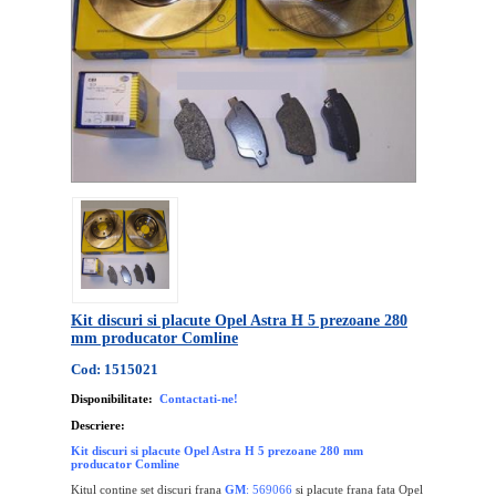
Kit discuri si placute Opel Astra H 5 prezoane 280
mm producator Comline
Cod: 1515021
Disponibilitate:
Contactati-ne!
Descriere:
Kit discuri si placute Opel Astra H 5 prezoane 280 mm
producator Comline
Kitul contine set discuri frana
GM
: 569066
si placute frana fata Opel