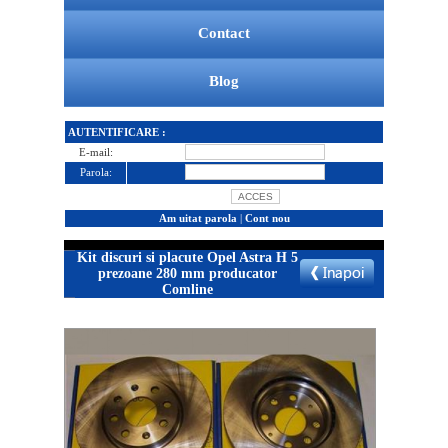
Contact
Blog
AUTENTIFICARE :
E-mail:
Parola:
Am uitat parola
|
Cont nou
Kit discuri si placute Opel Astra H 5
prezoane 280 mm producator
Comline