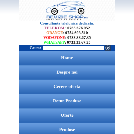
Consultanta telefonica dedicata:
TELEKOM
: 0765.676.952
ORANGE
: 0754.693.510
VODAFONE
: 0733.33.67.35
WHATSAPP
: 0733.33.67.35
Cauta:
Home
Despre noi
Cerere oferta
Retur Produse
Oferte
Produse