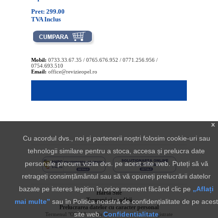
Pret: 299.00
TVA Inclus
Mobil:
0733.33.67.35 / 0765.676.952 / 0771.256.956 /
0754.693.510
Email:
office@revizieopel.ro
x
Cu acordul dvs., noi și partenerii noștri folosim cookie-uri sau
tehnologii similare pentru a stoca, accesa și prelucra date
personale precum vizita dvs. pe acest site web. Puteți să vă
retrageți consimțământul sau să vă opuneți prelucrării datelor
bazate pe interes legitim în orice moment făcând clic pe
„Aflați
Harta Site
Termeni si conditii
mai multe”
sau în Politica noastră de confidențialitate de pe acest
Prelucrarea datelor cu caracter personal
site web.
Confidentialitate
Termenul "OPEL" si sigla aferenta sunt marci inregistrate