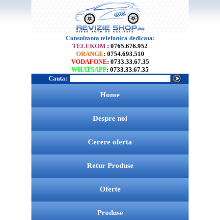
Consultanta telefonica dedicata:
TELEKOM
: 0765.676.952
ORANGE
: 0754.693.510
VODAFONE
: 0733.33.67.35
WHATSAPP
: 0733.33.67.35
Cauta:
Home
Despre noi
Cerere oferta
Retur Produse
Oferte
Produse