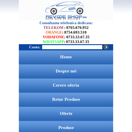
Consultanta telefonica dedicata:
TELEKOM
: 0765.676.952
ORANGE
: 0754.693.510
VODAFONE
: 0733.33.67.35
WHATSAPP
: 0733.33.67.35
Cauta:
Home
Despre noi
Cerere oferta
Retur Produse
Oferte
Produse