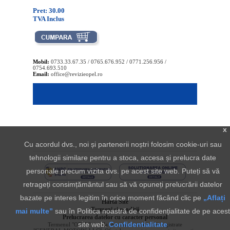
Pret: 30.00
TVA Inclus
Mobil:
0733.33.67.35 / 0765.676.952 / 0771.256.956 /
0754.693.510
Email:
office@revizieopel.ro
x
Cu acordul dvs., noi și partenerii noștri folosim cookie-uri sau
tehnologii similare pentru a stoca, accesa și prelucra date
personale precum vizita dvs. pe acest site web. Puteți să vă
retrageți consimțământul sau să vă opuneți prelucrării datelor
bazate pe interes legitim în orice moment făcând clic pe
„Aflați
Harta Site
Termeni si conditii
mai multe”
sau în Politica noastră de confidențialitate de pe acest
Prelucrarea datelor cu caracter personal
site web.
Confidentialitate
Termenul "OPEL" si sigla aferenta sunt marci inregistrate