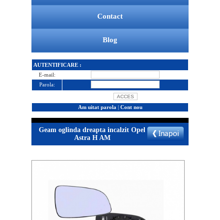
Contact
Blog
AUTENTIFICARE :
E-mail:
Parola:
Am uitat parola
|
Cont nou
Geam oglinda dreapta incalzit Opel
Astra H AM