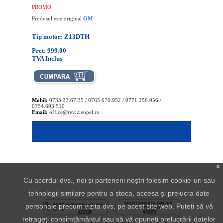
PROMO
Produsul este original
GM
Tip motor: Z13DTH
Pret: 999.00
TVA Inclus
Mobil:
0733.33.67.35 / 0765.676.952 / 0771.256.956 /
0754.693.510
Email:
office@revizieopel.ro
x
Cu acordul dvs., noi și partenerii noștri folosim cookie-uri sau
tehnologii similare pentru a stoca, accesa și prelucra date
personale precum vizita dvs. pe acest site web. Puteți să vă
retrageți consimțământul sau să vă opuneți prelucrării datelor