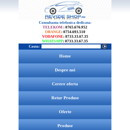
Consultanta telefonica dedicata:
TELEKOM
: 0765.676.952
ORANGE
: 0754.693.510
VODAFONE
: 0733.33.67.35
WHATSAPP
: 0733.33.67.35
Cauta:
Home
Despre noi
Cerere oferta
Retur Produse
Oferte
Produse