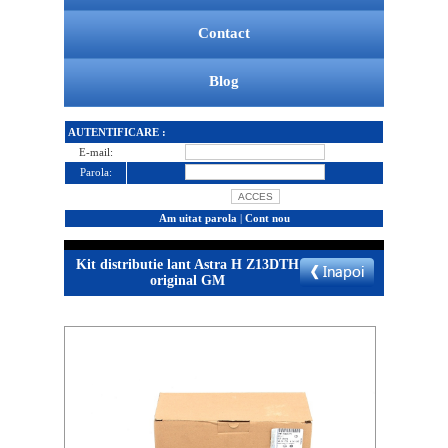
Contact
Blog
AUTENTIFICARE :
E-mail:
Parola:
Am uitat parola
|
Cont nou
Kit distributie lant Astra H Z13DTH
original GM