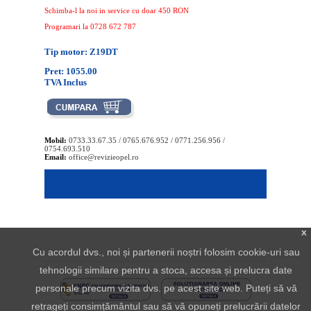
Schimba-l la noi in service cu doar 450 RON
Programari la 0728 672 787
Tip motor: Z19DT
Pret: 1055.00
TVA Inclus
Mobil:
0733.33.67.35 / 0765.676.952 / 0771.256.956 /
0754.693.510
Email:
office@revizieopel.ro
x
Cu acordul dvs., noi și partenerii noștri folosim cookie-uri sau
tehnologii similare pentru a stoca, accesa și prelucra date
personale precum vizita dvs. pe acest site web. Puteți să vă
retrageți consimțământul sau să vă opuneți prelucrării datelor