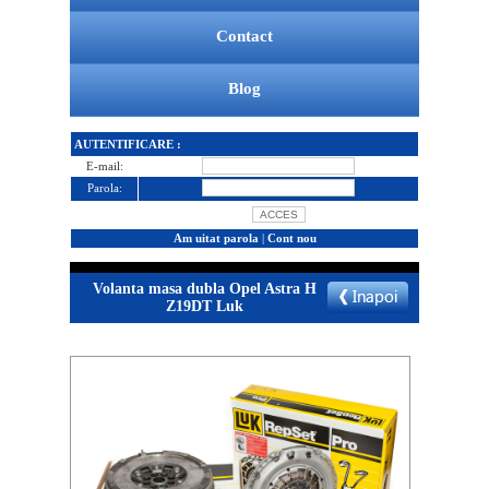
Contact
Blog
AUTENTIFICARE :
E-mail:
Parola:
Am uitat parola
|
Cont nou
Volanta masa dubla Opel Astra H
Z19DT Luk