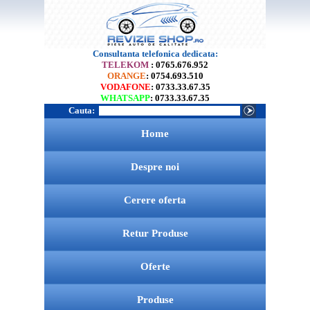
Consultanta telefonica dedicata:
TELEKOM
: 0765.676.952
ORANGE
: 0754.693.510
VODAFONE
: 0733.33.67.35
WHATSAPP
: 0733.33.67.35
Cauta:
Home
Despre noi
Cerere oferta
Retur Produse
Oferte
Produse