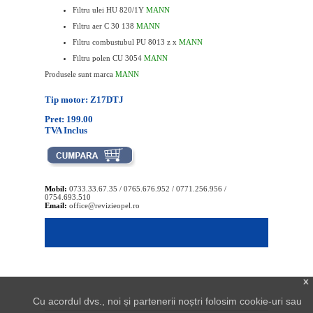
Filtru ulei HU 820/1Y
MANN
Filtru aer C 30 138
MANN
Filtru combustubul PU 8013 z x
MANN
Filtru polen CU 3054
MANN
Produsele sunt marca
MANN
Tip motor: Z17DTJ
Pret: 199.00
TVA Inclus
Mobil:
0733.33.67.35 / 0765.676.952 / 0771.256.956 /
0754.693.510
Email:
office@revizieopel.ro
x
Cu acordul dvs., noi și partenerii noștri folosim cookie-uri sau