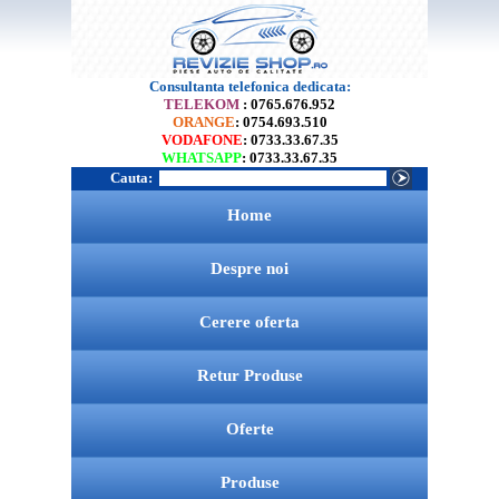
Consultanta telefonica dedicata:
TELEKOM
: 0765.676.952
ORANGE
: 0754.693.510
VODAFONE
: 0733.33.67.35
WHATSAPP
: 0733.33.67.35
Cauta:
Home
Despre noi
Cerere oferta
Retur Produse
Oferte
Produse