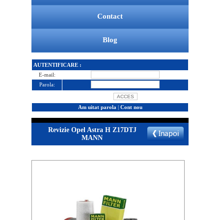
Contact
Blog
AUTENTIFICARE :
E-mail:
Parola:
Am uitat parola
|
Cont nou
Revizie Opel Astra H Z17DTJ
MANN