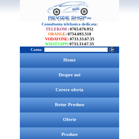
Consultanta telefonica dedicata:
TELEKOM
: 0765.676.952
ORANGE
: 0754.693.510
VODAFONE
: 0733.33.67.35
WHATSAPP
: 0733.33.67.35
Cauta:
Home
Despre noi
Cerere oferta
Retur Produse
Oferte
Produse