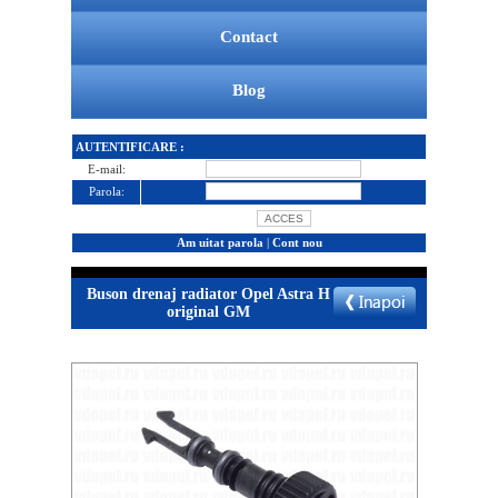
Contact
Blog
AUTENTIFICARE :
E-mail:
Parola:
Am uitat parola
|
Cont nou
Buson drenaj radiator Opel Astra H
original GM