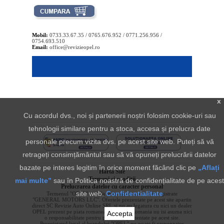
Mobil:
0733.33.67.35 / 0765.676.952 / 0771.256.956 /
0754.693.510
Email:
office@revizieopel.ro
x
Cu acordul dvs., noi și partenerii noștri folosim cookie-uri sau
tehnologii similare pentru a stoca, accesa și prelucra date
personale precum vizita dvs. pe acest site web. Puteți să vă
retrageți consimțământul sau să vă opuneți prelucrării datelor
bazate pe interes legitim în orice moment făcând clic pe
„Aflați
Harta Site
Termeni si conditii
mai multe”
sau în Politica noastră de confidențialitate de pe acest
Prelucrarea datelor cu caracter personal
site web.
Confidentialitate
Termenul "OPEL" si sigla aferenta sunt marci inregistrate
"GENERAL MOTORS LLC". Ofertele prezentate pe acest site apartin
direct SC Revizie Auto Online SRL si nu au legatura cu nici un dealer
OPEL prezent pe piata romaneasca. OPEL Romania nu isi asuma nici
Accepta
o responsabilitate pentru produsele prezentate pe acest site.
Proprietarul legal al brandului "OPEL" nu poate fi raspunzator