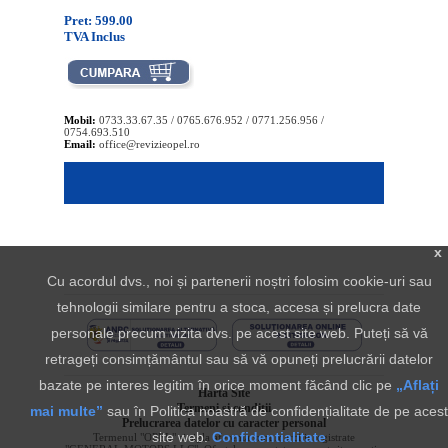
Pret: 599.00
TVA Inclus
Mobil:
0733.33.67.35 / 0765.676.952 / 0771.256.956 /
0754.693.510
Email:
office@revizieopel.ro
x
Cu acordul dvs., noi și partenerii noștri folosim cookie-uri sau
tehnologii similare pentru a stoca, accesa și prelucra date
personale precum vizita dvs. pe acest site web. Puteți să vă
retrageți consimțământul sau să vă opuneți prelucrării datelor
bazate pe interes legitim în orice moment făcând clic pe
„Aflați
Harta Site
Termeni si conditii
mai multe”
sau în Politica noastră de confidențialitate de pe acest
Prelucrarea datelor cu caracter personal
site web.
Confidentialitate
Termenul "OPEL" si sigla aferenta sunt marci inregistrate