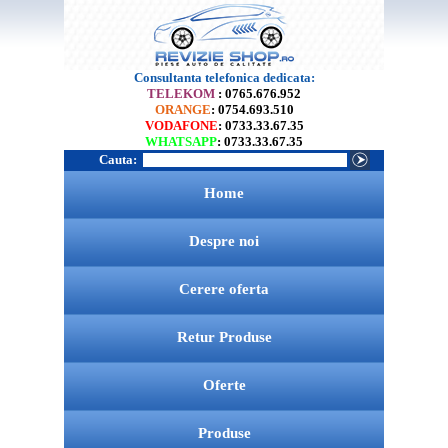
Consultanta telefonica dedicata:
TELEKOM
: 0765.676.952
ORANGE
: 0754.693.510
VODAFONE
: 0733.33.67.35
WHATSAPP
: 0733.33.67.35
Cauta:
Home
Despre noi
Cerere oferta
Retur Produse
Oferte
Produse