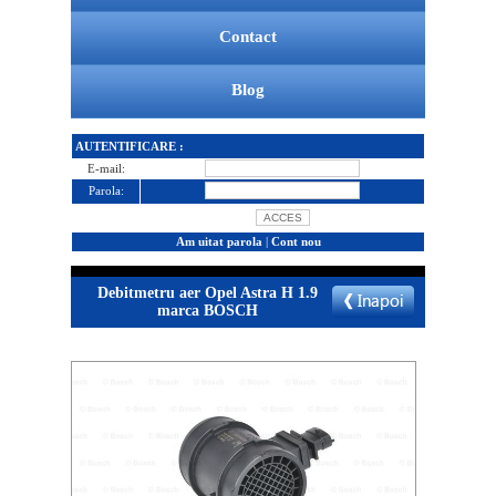
Contact
Blog
AUTENTIFICARE :
E-mail:
Parola:
Am uitat parola
|
Cont nou
Debitmetru aer Opel Astra H 1.9
marca BOSCH