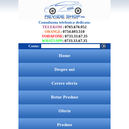
Consultanta telefonica dedicata:
TELEKOM
: 0765.676.952
ORANGE
: 0754.693.510
VODAFONE
: 0733.33.67.35
WHATSAPP
: 0733.33.67.35
Cauta:
Home
Despre noi
Cerere oferta
Retur Produse
Oferte
Produse