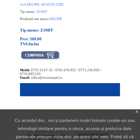
Cod DELPHI: AF10193-12B1
Tip motor:
Z19DT
Produsul este marca
DELPHI
Tip motor: Z19DT
Pret: 569.00
TVA Inclus
Mobil:
0733.33.67.35 / 0765.676.952 / 0771.256.956 /
0754.693.510
Email:
office@revizieopel.ro
x
Cu acordul dvs., noi și partenerii noștri folosim cookie-uri sau
tehnologii similare pentru a stoca, accesa și prelucra date
personale precum vizita dvs. pe acest site web. Puteți să vă