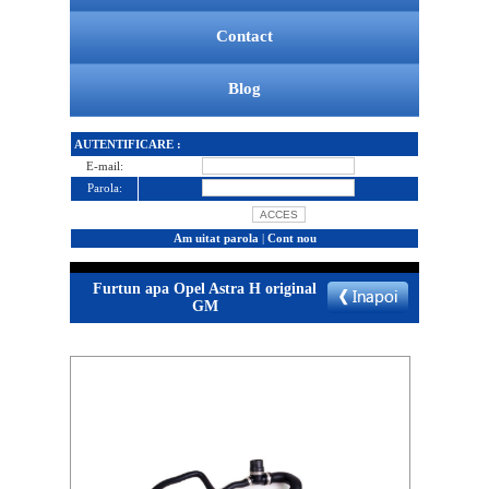
Contact
Blog
AUTENTIFICARE :
E-mail:
Parola:
Am uitat parola
|
Cont nou
Furtun apa Opel Astra H original
GM