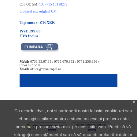
Cod OE GM:
1337715 13118272
produsul este original GM
Tip motor: Z16XER
Pret: 199.00
TVA Inclus
Mobil:
0733.33.67.35 / 0765.676.952 / 0771.256.956 /
0754.693.510
Email:
office@revizieopel.ro
x
Cu acordul dvs., noi și partenerii noștri folosim cookie-uri sau
tehnologii similare pentru a stoca, accesa și prelucra date
personale precum vizita dvs. pe acest site web. Puteți să vă
retrageți consimțământul sau să vă opuneți prelucrării datelor