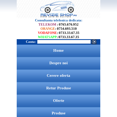
Consultanta telefonica dedicata:
TELEKOM
: 0765.676.952
ORANGE
: 0754.693.510
VODAFONE
: 0733.33.67.35
WHATSAPP
: 0733.33.67.35
Cauta:
Home
Despre noi
Cerere oferta
Retur Produse
Oferte
Produse