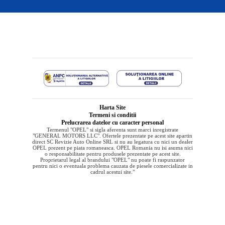
Harta Site
Termeni si conditii
Prelucrarea datelor cu caracter personal
Termenul "OPEL" si sigla aferenta sunt marci inregistrate
"GENERAL MOTORS LLC". Ofertele prezentate pe acest site apartin
direct SC Revizie Auto Online SRL si nu au legatura cu nici un dealer
OPEL prezent pe piata romaneasca. OPEL Romania nu isi asuma nici
o responsabilitate pentru produsele prezentate pe acest site.
Proprietarul legal al brandului "OPEL" nu poate fi raspunzator
pentru nici o eventuala problema cauzata de piesele comercializate in
cadrul acestui site."