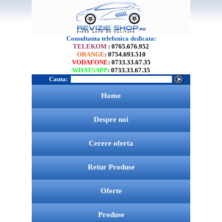
Consultanta telefonica dedicata:
TELEKOM
: 0765.676.952
ORANGE
: 0754.693.510
VODAFONE
: 0733.33.67.35
WHATSAPP
: 0733.33.67.35
Cauta:
Home
Despre noi
Cerere oferta
Retur Produse
Oferte
Produse