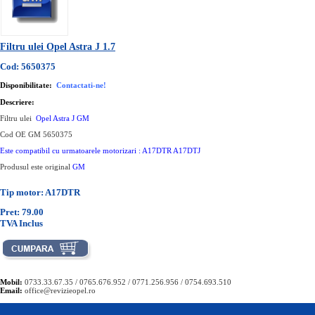
Filtru ulei Opel Astra J 1.7
Cod: 5650375
Disponibilitate:
Contactati-ne!
Descriere:
Filtru ulei
Opel Astra J GM
Cod OE GM 5650375
Este compatibil cu urmatoarele motorizari : A17DTR A17DTJ
Produsul este original
GM
Tip motor: A17DTR
Pret: 79.00
TVA Inclus
Mobil:
0733.33.67.35 / 0765.676.952 / 0771.256.956 / 0754.693.510
Email:
office@revizieopel.ro