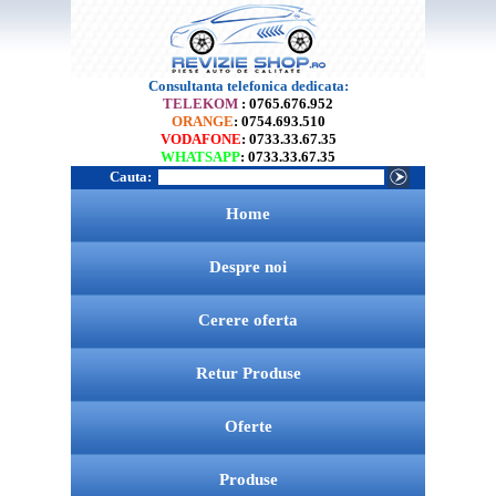
Consultanta telefonica dedicata:
TELEKOM
: 0765.676.952
ORANGE
: 0754.693.510
VODAFONE
: 0733.33.67.35
WHATSAPP
: 0733.33.67.35
Cauta:
Home
Despre noi
Cerere oferta
Retur Produse
Oferte
Produse