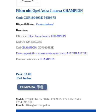
Filtru ulei Opel Astra J marca CHAMPION
Cod: COF100693E 5650375
Disponibilitate:
Contactati-ne!
Descriere:
Filtru ulei
Opel Astra J marca CHAMPION
Cod OE GM 5650375
Cod
CHAMPION
: COF100693E
Este compatibil cu urmatoarele motorizari : A17DTR A17DTJ
Produsul este marca
CHAMPION
Pret: 33.00
TVA Inclus
Mobil:
0733.33.67.35 / 0765.676.952 / 0771.256.956 /
0754.693.510
Email:
office@revizieopel.ro