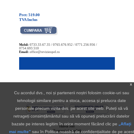
Pret: 519.00
TVA Inclus
Mobil:
0733.33.67.35 / 0765.676.952 / 0771.256.956 /
0754.693.510
Email:
office@revizieopel.ro
x
Cu acordul dvs., noi și partenerii noștri folosim cookie-uri sau
tehnologii similare pentru a stoca, accesa și prelucra date
personale precum vizita dvs. pe acest site web. Puteți să vă
retrageți consimțământul sau să vă opuneți prelucrării datelor
bazate pe interes legitim în orice moment făcând clic pe
„Aflați
Harta Site
Termeni si conditii
mai multe”
sau în Politica noastră de confidențialitate de pe acest