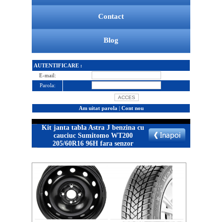
Contact
Blog
AUTENTIFICARE :
E-mail:
Parola:
Am uitat parola
|
Cont nou
Kit janta tabla Astra J benzina cu
cauciuc Sumitomo WT200
205/60R16 96H fara senzor