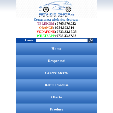
Consultanta telefonica dedicata:
TELEKOM
: 0765.676.952
ORANGE
: 0754.693.510
VODAFONE
: 0733.33.67.35
WHATSAPP
: 0733.33.67.35
Cauta:
Home
Despre noi
Cerere oferta
Retur Produse
Oferte
Produse