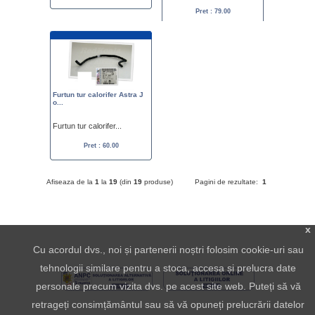
Pret : 79.00
Furtun tur calorifer Astra J
o...
Furtun tur calorifer...
Pret : 60.00
Afiseaza de la
1
la
19
(din
19
produse)
Pagini de rezultate:
1
x
Cu acordul dvs., noi și partenerii noștri folosim cookie-uri sau
tehnologii similare pentru a stoca, accesa și prelucra date
personale precum vizita dvs. pe acest site web. Puteți să vă
retrageți consimțământul sau să vă opuneți prelucrării datelor