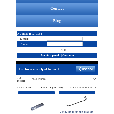
Contact
Blog
AUTENTIFICARE :
E-mail:
Parola:
Am uitat parola
|
Cont nou
Furtune apa Opel Astra J
Tip
motor:
Afiseaza de la
1
la
19
(din
19
produse)
Pagini de rezultate:
1
Conducta retur apa clapeta