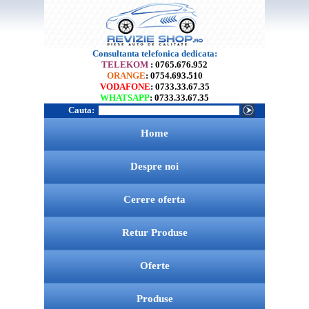
Consultanta telefonica dedicata:
TELEKOM
: 0765.676.952
ORANGE
: 0754.693.510
VODAFONE
: 0733.33.67.35
WHATSAPP
: 0733.33.67.35
Cauta:
Home
Despre noi
Cerere oferta
Retur Produse
Oferte
Produse