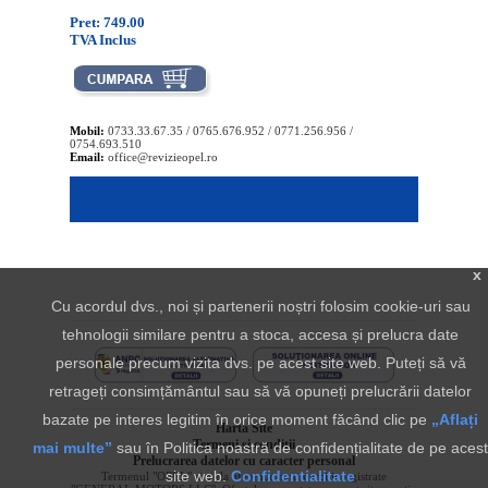
Pret: 749.00
TVA Inclus
Mobil:
0733.33.67.35 / 0765.676.952 / 0771.256.956 /
0754.693.510
Email:
office@revizieopel.ro
x
Cu acordul dvs., noi și partenerii noștri folosim cookie-uri sau
tehnologii similare pentru a stoca, accesa și prelucra date
personale precum vizita dvs. pe acest site web. Puteți să vă
retrageți consimțământul sau să vă opuneți prelucrării datelor
bazate pe interes legitim în orice moment făcând clic pe
„Aflați
Harta Site
Termeni si conditii
mai multe”
sau în Politica noastră de confidențialitate de pe acest
Prelucrarea datelor cu caracter personal
site web.
Confidentialitate
Termenul "OPEL" si sigla aferenta sunt marci inregistrate