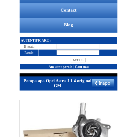
Contact
Blog
AUTENTIFICARE :
E-mail:
Parola:
Am uitat parola
|
Cont nou
Pompa apa Opel Astra J 1.4 original
GM