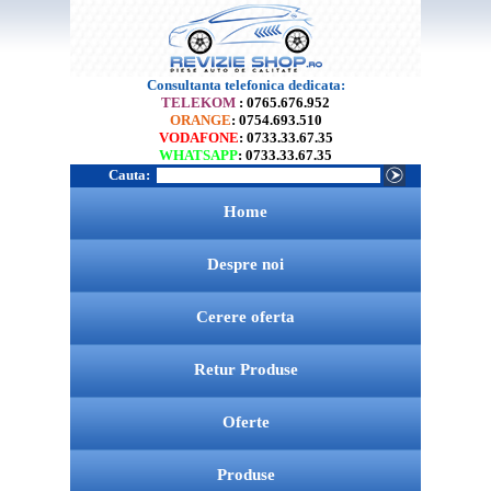
Consultanta telefonica dedicata:
TELEKOM
: 0765.676.952
ORANGE
: 0754.693.510
VODAFONE
: 0733.33.67.35
WHATSAPP
: 0733.33.67.35
Cauta:
Home
Despre noi
Cerere oferta
Retur Produse
Oferte
Produse