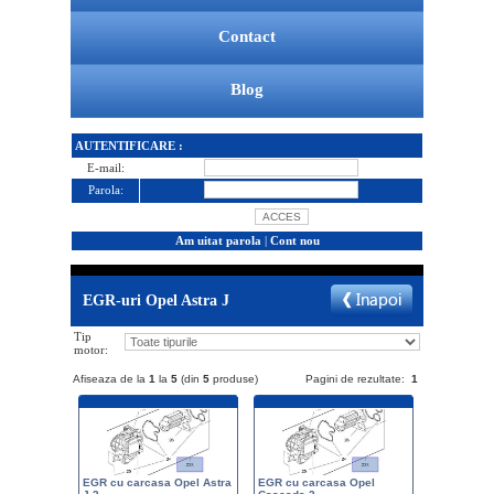
Contact
Blog
AUTENTIFICARE :
E-mail:
Parola:
Am uitat parola
|
Cont nou
EGR-uri Opel Astra J
Tip
motor:
Afiseaza de la
1
la
5
(din
5
produse)
Pagini de rezultate:
1
EGR cu carcasa Opel Astra
EGR cu carcasa Opel