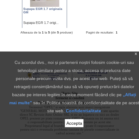
Supapa EGR 1.7 originala
GM
Supapa EGR 1.7 origi...
Pret : 1299.00
Afiseaza de la
1
la
5
(din
5
produse)
Pagini de rezultate:
1
x
Cu acordul dvs., noi și partenerii noștri folosim cookie-uri sau
tehnologii similare pentru a stoca, accesa și prelucra date
personale precum vizita dvs. pe acest site web. Puteți să vă
retrageți consimțământul sau să vă opuneți prelucrării datelor
Harta Site
bazate pe interes legitim în orice moment făcând clic pe
„Aflați
Termeni si conditii
mai multe”
sau în Politica noastră de confidențialitate de pe acest
Prelucrarea datelor cu caracter personal
Termenul "OPEL" si sigla aferenta sunt marci inregistrate
site web.
Confidentialitate
"GENERAL MOTORS LLC". Ofertele prezentate pe acest site apartin
direct SC Revizie Auto Online SRL si nu au legatura cu nici un dealer
OPEL prezent pe piata romaneasca. OPEL Romania nu isi asuma nici
o responsabilitate pentru produsele prezentate pe acest site.
Accepta
Proprietarul legal al brandului "OPEL" nu poate fi raspunzator
pentru nici o eventuala problema cauzata de piesele comercializate in
cadrul acestui site."