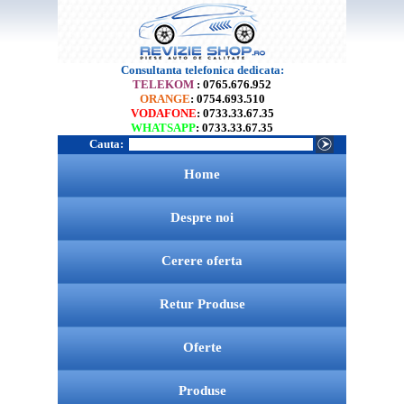
Consultanta telefonica dedicata:
TELEKOM
: 0765.676.952
ORANGE
: 0754.693.510
VODAFONE
: 0733.33.67.35
WHATSAPP
: 0733.33.67.35
Cauta:
Home
Despre noi
Cerere oferta
Retur Produse
Oferte
Produse