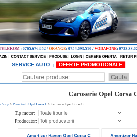
TELEKOM
:
0765.676.952
/
ORANGE
:
0754.693.510
/
VODAFONE
:
0733.33.6
AZIN
CONTACT SERVICE
PRODUSE
LOGIN
CERERE OFERTA
RETUR 
|
|
|
|
|
SERVICE AUTO
OFERTE PROMOTIONALE
|
Caroserie Opel Corsa 
e Shop
>
Piese Auto Opel Corsa C
>
Caroserie Opel Corsa C
Tip motor:
Producator:
Amortizor Hayon Opel Corsa C
Amortizor H