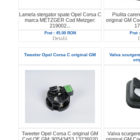
Lamela stergator spate Opel Corsa C
Piulita care
marca METZGER Cod Metzger:
original GM C
219002...
17
Pret : 45.00 RON
Pret 
Detalii
D
Tweeter Opel Corsa C original GM
Valva scurger
ori
Tweeter Opel Corsa C original GM
Valva scurger
Cod OE GM: 90543453 13236020
original GM C