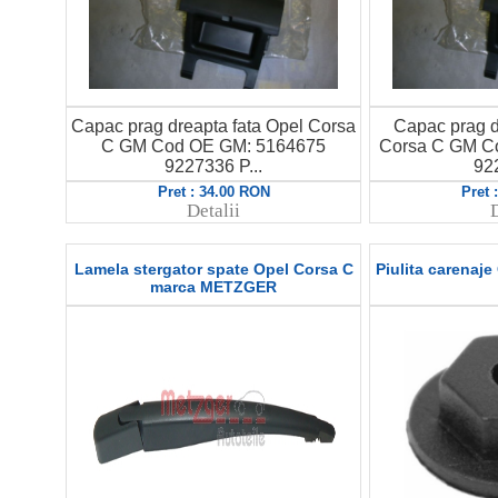
Capac prag dreapta fata Opel Corsa
Capac prag d
C GM Cod OE GM: 5164675
Corsa C GM C
9227336 P...
922
Pret : 34.00 RON
Pret 
Detalii
D
Lamela stergator spate Opel Corsa C
Piulita carenaje
marca METZGER