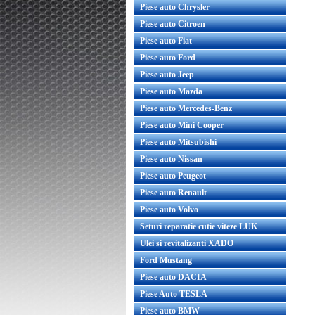
Piese auto Chrysler
Piese auto Citroen
Piese auto Fiat
Piese auto Ford
Piese auto Jeep
Piese auto Mazda
Piese auto Mercedes-Benz
Piese auto Mini Cooper
Piese auto Mitsubishi
Piese auto Nissan
Piese auto Peugeot
Piese auto Renault
Piese auto Volvo
Seturi reparatie cutie viteze LUK
Ulei si revitalizanti XADO
Ford Mustang
Piese auto DACIA
Piese Auto TESLA
Piese auto BMW