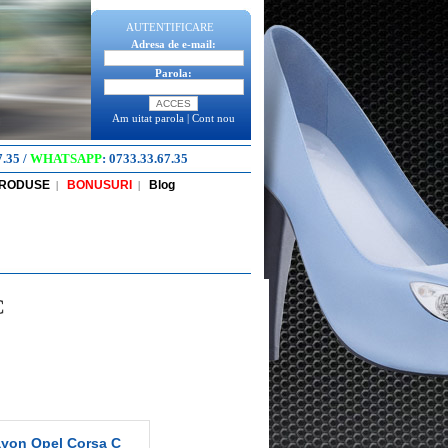
AUTENTIFICARE
Adresa de e-mail:
Parola:
Am uitat parola
|
Cont nou
7.35
/
WHATSAPP
:
0733.33.67.35
PRODUSE
BONUSURI
Blog
|
|
C
ayon Opel Corsa C