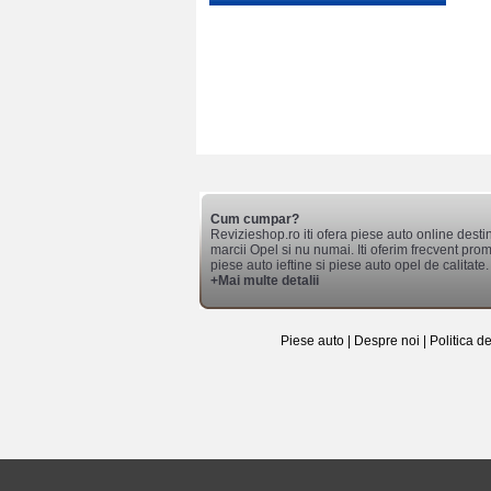
Cum cumpar?
Revizieshop.ro iti ofera piese auto online desti
marcii Opel si nu numai. Iti oferim frecvent promo
piese auto ieftine si piese auto opel de calitate.
+Mai multe detalii
Piese auto
|
Despre noi
|
Politica d