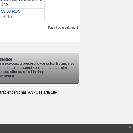
042...
: 59.00 RON
etalii
Pagini de rezultate:
1
ialitate
mneavoastra personale vor putea fi transmise
lor in drept cu scopul verificarii tranzactiilor
 sau altor autoritati in drept...
e detalii
aracter personal
|
ANPC
|
Harta Site
x