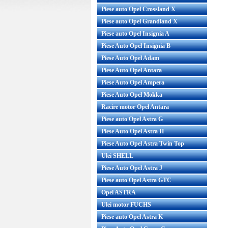
Piese auto Opel Crossland X
Piese auto Opel Grandland X
Piese auto Opel Insignia A
Piese Auto Opel Insignia B
Piese Auto Opel Adam
Piese Auto Opel Antara
Piese Auto Opel Ampera
Piese Auto Opel Mokka
Racire motor Opel Antara
Piese auto Opel Astra G
Piese Auto Opel Astra H
Piese Auto Opel Astra Twin Top
Ulei SHELL
Piese Auto Opel Astra J
Piese auto Opel Astra GTC
Opel ASTRA
Ulei motor FUCHS
Piese auto Opel Astra K