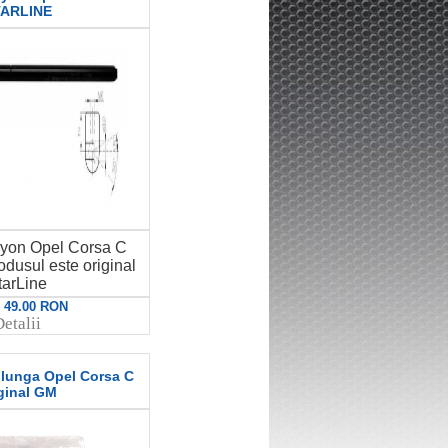
ARLINE
ayon Opel Corsa C
usul este original
tarLine
: 49.00 RON
etalii
 lunga Opel Corsa C
ginal GM