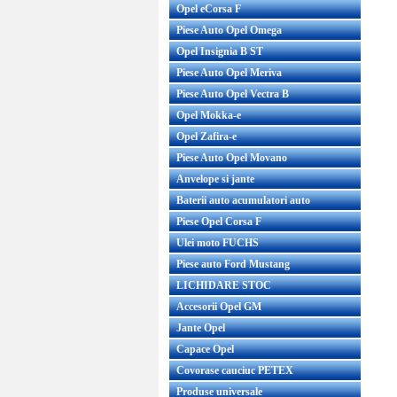
Opel eCorsa F
Piese Auto Opel Omega
Opel Insignia B ST
Piese Auto Opel Meriva
Piese Auto Opel Vectra B
Opel Mokka-e
Opel Zafira-e
Piese Auto Opel Movano
Anvelope si jante
Baterii auto acumulatori auto
Piese Opel Corsa F
Ulei moto FUCHS
Piese auto Ford Mustang
LICHIDARE STOC
Accesorii Opel GM
Jante Opel
Capace Opel
Covorase cauciuc PETEX
Produse universale