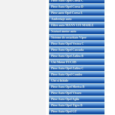
Piese Auto Opel Corsa C
Piese Auto Opel Corsa D
Piese auto Opel Corsa E
Ambreiaje auto
Filtre auto MANN UFI MAHLE
Scuturi motor auto
Sisteme de securitate Viper
Piese Auto Opel Vectra C
Piese Auto Opel Cascada
Piese Auto Opel Zafira B
Ulei Motor FUCHS
Piese Auto Opel Zafira C
Piese Auto Opel Combo
Ulei si lichide
Piese Auto Opel Meriva B
Piese Auto Opel Vivaro
Piese Auto Opel Agila
Piese Auto Opel Tigra B
Piese Auto Opel GT