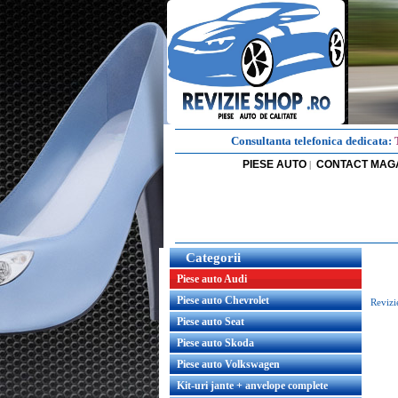
Consultanta telefonica dedicata:
PIESE AUTO
CONTACT MAG
|
Categorii
Piese auto Audi
Piese auto Chevrolet
Revizi
Piese auto Seat
Piese auto Skoda
Piese auto Volkswagen
Kit-uri jante + anvelope complete