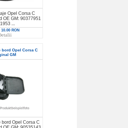
naje Opel Corsa C
od OE GM: 90377951
1953 ...
: 10.00 RON
etalii
e bord Opel Corsa C
ginal GM
e bord Opel Corsa C
od OE GM: 90535143