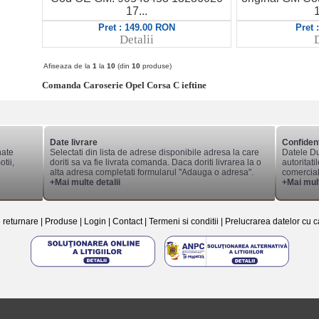
17...
1
Pret : 149.00 RON
Pret 
Detalii
D
Afiseaza de la
1
la
10
(din
10
produse)
Comanda Caroserie Opel Corsa C ieftine
Date livrare
Confident
nate
Selectati din lista de adrese disponibile adresa la care
Datele Du
tii,
doriti sa va fie livrata comanda. Daca doriti livrarea la o
autoritati
alta adresa completati formularul "Adauga o adresa".
comerciale
+Mai multe detalii
+Mai mult
e returnare
|
Produse
|
Login
|
Contact
|
Termeni si conditii
|
Prelucrarea datelor cu c