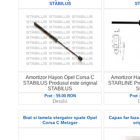
STABILUS
ST
Amortizor Hayon Opel Corsa C
Amortizor H
STABILUS Produsul este original
STARLINE Prod
STABILUS
S
Pret : 59.00 RON
Pret 
Detalii
D
Brat si lamela stergator spate Opel
Capac far faza
Corsa C Metzger
ori