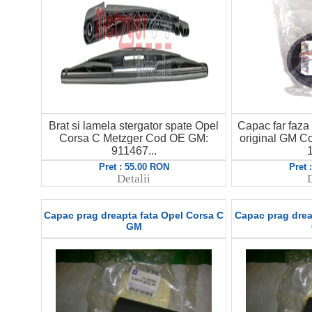
Brat si lamela stergator spate Opel
Capac far faza
Corsa C Metzger Cod OE GM:
original GM 
911467...
1
Pret : 55.00 RON
Pret 
Detalii
D
Capac prag dreapta fata Opel Corsa C
Capac prag drea
GM