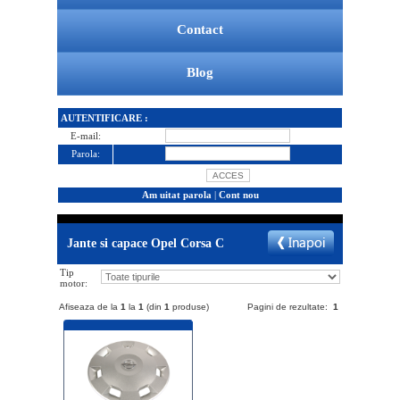
Contact
Blog
AUTENTIFICARE :
E-mail:
Parola:
Am uitat parola
|
Cont nou
Jante si capace Opel Corsa C
Tip
motor:
Afiseaza de la
1
la
1
(din
1
produse)
Pagini de rezultate:
1