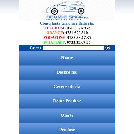
Consultanta telefonica dedicata:
TELEKOM
: 0765.676.952
ORANGE
: 0754.693.510
VODAFONE
: 0733.33.67.35
WHATSAPP
: 0733.33.67.35
Cauta:
Home
Despre noi
Cerere oferta
Retur Produse
Oferte
Produse