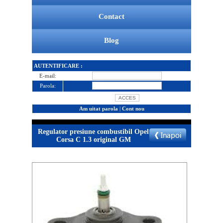
Contact
Blog
AUTENTIFICARE :
E-mail:
Parola:
Am uitat parola
|
Cont nou
Regulator presiune combustibil Opel
Corsa C 1.3 original GM