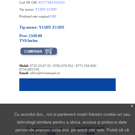
Cod OE GM:
93177364 815535
Tip motor:
Y13DT Z13DT
Produsul este original
GM
Tip motor: Y13DT Z13DT
Pret: 2349.00
TVA Inclus
Mobil:
0733.33.67.35 / 0765.676.952 / 0771.256.956 /
0754.693.510
Email:
office@revizieopel.ro
x
Cu acordul dvs., noi și partenerii noștri folosim cookie-uri sau
tehnologii similare pentru a stoca, accesa și prelucra date
personale precum vizita dvs. pe acest site web. Puteți să vă