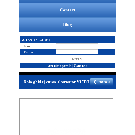
Contact
Blog
AUTENTIFICARE :
E-mail:
Parola:
Am uitat parola
|
Cont nou
Rola ghidaj curea alternator Y17DT