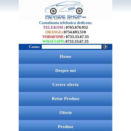
Consultanta telefonica dedicata:
TELEKOM
: 0765.676.952
ORANGE
: 0754.693.510
VODAFONE
: 0733.33.67.35
WHATSAPP
: 0733.33.67.35
Cauta:
Home
Despre noi
Cerere oferta
Retur Produse
Oferte
Produse