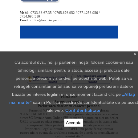
Mobil:
0733.33.67.35 / 0765.676.952 / 0771.256.956 /
0754.693.510
Email:
office@revizieopel.ro
x
Cu acordul dvs., noi și partenerii noștri folosim cookie-uri sau
tehnologii similare pentru a stoca, accesa și prelucra date
personale precum vizita dvs. pe acest site web. Puteți să vă
retrageți consimțământul sau să vă opuneți prelucrării datelor
bazate pe interes legitim în orice moment făcând clic pe
„Aflați
Harta Site
Termeni si conditii
mai multe”
sau în Politica noastră de confidențialitate de pe acest
Prelucrarea datelor cu caracter personal
site web.
Confidentialitate
Termenul "OPEL" si sigla aferenta sunt marci inregistrate
"GENERAL MOTORS LLC". Ofertele prezentate pe acest site apartin
direct SC Revizie Auto Online SRL si nu au legatura cu nici un dealer
OPEL prezent pe piata romaneasca. OPEL Romania nu isi asuma nici
Accepta
o responsabilitate pentru produsele prezentate pe acest site.
Proprietarul legal al brandului "OPEL" nu poate fi raspunzator
pentru nici o eventuala problema cauzata de piesele comercializate in
cadrul acestui site."