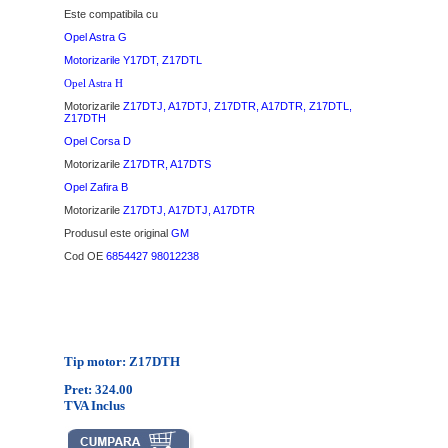
Este compatibila cu
Opel Astra G
Motorizarile
Y17DT, Z17DTL
Opel Astra H
Motorizarile
Z17DTJ, A17DTJ, Z17DTR, A17DTR, Z17DTL,
Z17DTH
Opel Corsa D
Motorizarile
Z17DTR, A17DTS
Opel Zafira B
Motorizarile
Z17DTJ, A17DTJ, A17DTR
Produsul este original
GM
Cod OE
6854427 98012238
Tip motor: Z17DTH
Pret: 324.00
TVA Inclus