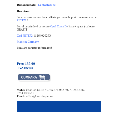
Disponibilitate:
Contactati-ne!
Descriere:
Set covorase de mocheta calitate germana la pret romanesc marca
PETEX
!
Set-ul cuprinde 4 covorase
Opel Corsa D
( fata + spate ) culoare
GRAFIT
Cod PETEX:
112640202PX
Made in Germany
Poza are caracter informativ!
Pret: 139.00
TVA Inclus
Mobil:
0733.33.67.35 / 0765.676.952 / 0771.256.956 /
0754.693.510
Email:
office@revizieopel.ro