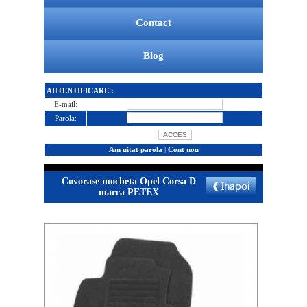
Contact
Blog
AUTENTIFICARE :
E-mail:
Parola:
Am uitat parola
|
Cont nou
Covorase mocheta Opel Corsa D
marca PETEX