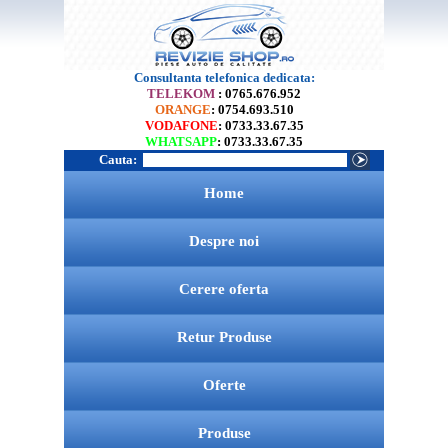
Consultanta telefonica dedicata:
TELEKOM
: 0765.676.952
ORANGE
: 0754.693.510
VODAFONE
: 0733.33.67.35
WHATSAPP
: 0733.33.67.35
Cauta:
Home
Despre noi
Cerere oferta
Retur Produse
Oferte
Produse