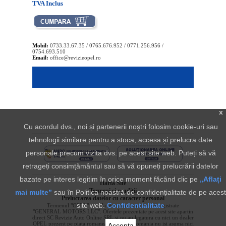
TVA Inclus
Mobil:
0733.33.67.35 / 0765.676.952 / 0771.256.956 /
0754.693.510
Email:
office@revizieopel.ro
x
Cu acordul dvs., noi și partenerii noștri folosim cookie-uri sau
tehnologii similare pentru a stoca, accesa și prelucra date
personale precum vizita dvs. pe acest site web. Puteți să vă
retrageți consimțământul sau să vă opuneți prelucrării datelor
bazate pe interes legitim în orice moment făcând clic pe
„Aflați
Harta Site
Termeni si conditii
mai multe”
sau în Politica noastră de confidențialitate de pe acest
Prelucrarea datelor cu caracter personal
site web.
Confidentialitate
Termenul "OPEL" si sigla aferenta sunt marci inregistrate
"GENERAL MOTORS LLC". Ofertele prezentate pe acest site apartin
direct SC Revizie Auto Online SRL si nu au legatura cu nici un dealer
OPEL prezent pe piata romaneasca. OPEL Romania nu isi asuma nici
Accepta