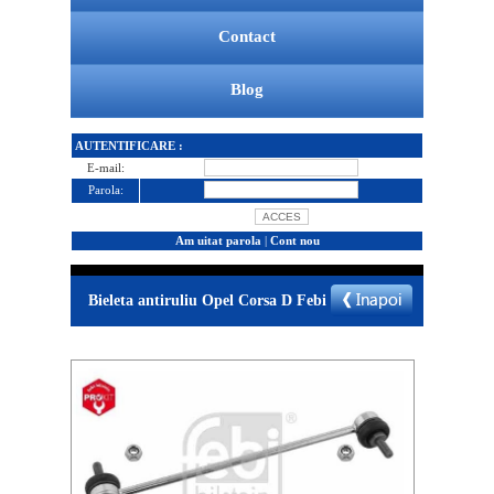
Contact
Blog
AUTENTIFICARE :
E-mail:
Parola:
Am uitat parola
|
Cont nou
Bieleta antiruliu Opel Corsa D Febi