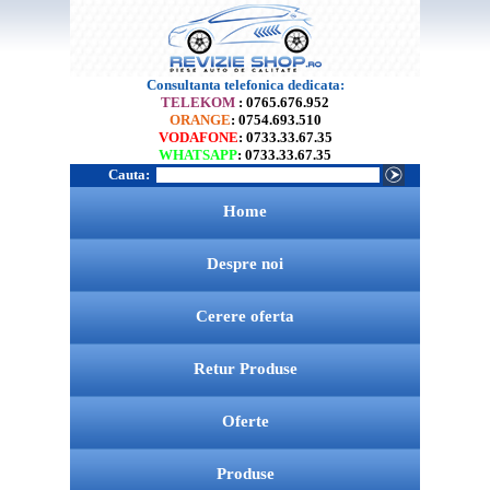
Consultanta telefonica dedicata:
TELEKOM
: 0765.676.952
ORANGE
: 0754.693.510
VODAFONE
: 0733.33.67.35
WHATSAPP
: 0733.33.67.35
Cauta:
Home
Despre noi
Cerere oferta
Retur Produse
Oferte
Produse