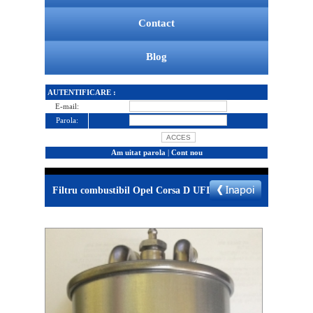
Contact
Blog
AUTENTIFICARE :
E-mail:
Parola:
Am uitat parola
|
Cont nou
Filtru combustibil Opel Corsa D UFI