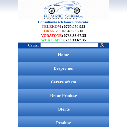
Consultanta telefonica dedicata:
TELEKOM
: 0765.676.952
ORANGE
: 0754.693.510
VODAFONE
: 0733.33.67.35
WHATSAPP
: 0733.33.67.35
Cauta:
Home
Despre noi
Cerere oferta
Retur Produse
Oferte
Produse