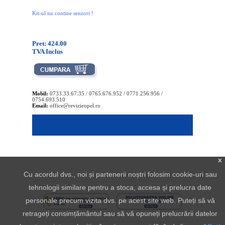
Kit-ul nu contine senzori !
Pret: 424.00
TVA Inclus
Mobil:
0733.33.67.35 / 0765.676.952 / 0771.256.956 /
0754.693.510
Email:
office@revizieopel.ro
x
Cu acordul dvs., noi și partenerii noștri folosim cookie-uri sau
tehnologii similare pentru a stoca, accesa și prelucra date
personale precum vizita dvs. pe acest site web. Puteți să vă
retrageți consimțământul sau să vă opuneți prelucrării datelor