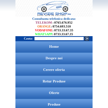
Consultanta telefonica dedicata:
TELEKOM
: 0765.676.952
ORANGE
: 0754.693.510
VODAFONE
: 0733.33.67.35
WHATSAPP
: 0733.33.67.35
Cauta:
Home
Despre noi
Cerere oferta
Retur Produse
Oferte
Produse