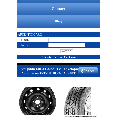
Contact
Blog
AUTENTIFICARE :
E-mail:
Parola:
Am uitat parola
|
Cont nou
Kit janta tabla Corsa D cu anvelopa
Sumitomo WT200 185/60R15 84T