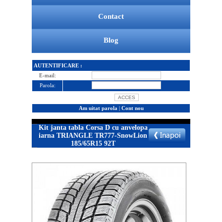
Contact
Blog
AUTENTIFICARE :
E-mail:
Parola:
Am uitat parola
|
Cont nou
Kit janta tabla Corsa D cu anvelopa
iarna TRIANGLE TR777-SnowLion
185/65R15 92T