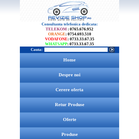
Consultanta telefonica dedicata:
TELEKOM
: 0765.676.952
ORANGE
: 0754.693.510
VODAFONE
: 0733.33.67.35
WHATSAPP
: 0733.33.67.35
Cauta:
Home
Despre noi
Cerere oferta
Retur Produse
Oferte
Produse