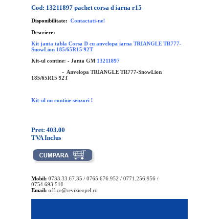
Cod: 13211897 pachet corsa d iarna r15
Disponibilitate:
Contactati-ne!
Descriere:
Kit janta tabla Corsa D cu anvelopa iarna TRIANGLE TR777-
SnowLion 185/65R15 92T
Kit-ul contine: - Janta GM
13211897
- Anvelopa
TRIANGLE TR777-SnowLion
185/65R15 92T
Kit-ul nu contine senzori !
Pret: 403.00
TVA Inclus
Mobil:
0733.33.67.35 / 0765.676.952 / 0771.256.956 /
0754.693.510
Email:
office@revizieopel.ro