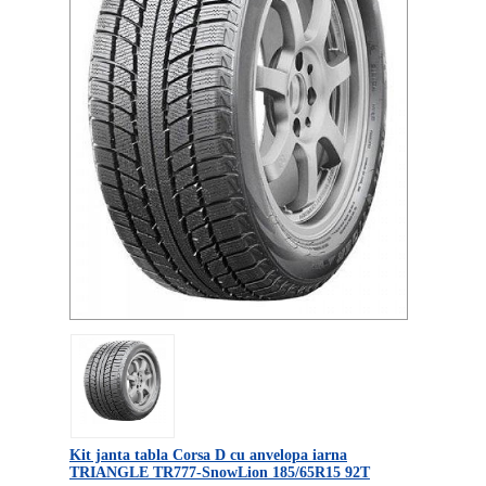
Kit janta tabla Corsa D cu anvelopa iarna
TRIANGLE TR777-SnowLion 185/65R15 92T