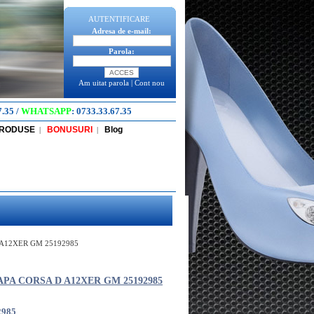
AUTENTIFICARE
Adresa de e-mail:
Parola:
Am uitat parola
|
Cont nou
7.35
/
WHATSAPP
:
0733.33.67.35
PRODUSE
BONUSURI
Blog
|
|
 A12XER GM 25192985
APA CORSA D A12XER GM 25192985
2985