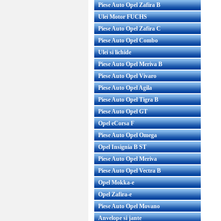
Piese Auto Opel Zafira B
Ulei Motor FUCHS
Piese Auto Opel Zafira C
Piese Auto Opel Combo
Ulei si lichide
Piese Auto Opel Meriva B
Piese Auto Opel Vivaro
Piese Auto Opel Agila
Piese Auto Opel Tigra B
Piese Auto Opel GT
Opel eCorsa F
Piese Auto Opel Omega
Opel Insignia B ST
Piese Auto Opel Meriva
Piese Auto Opel Vectra B
Opel Mokka-e
Opel Zafira-e
Piese Auto Opel Movano
Anvelope si jante