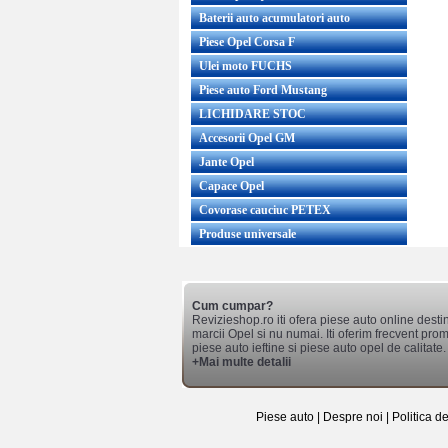
Baterii auto acumulatori auto
Piese Opel Corsa F
Ulei moto FUCHS
Piese auto Ford Mustang
LICHIDARE STOC
Accesorii Opel GM
Jante Opel
Capace Opel
Covorase cauciuc PETEX
Produse universale
Cum cumpar?
Revizieshop.ro iti ofera piese auto online desti
marcii Opel si nu numai. Iti oferim frecvent promo
piese auto ieftine si piese auto opel de calitate.
+Mai multe detalii
Piese auto
|
Despre noi
|
Politica d