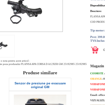
Disponibilita
Descriere:
FLANSA AP
COD PRODU
Tip motor
Pret: 399.
TVA Inclus
o nota pentru acest articol :
ste poza produsului FLANSA APA CORSA D A12XER GM 25192985 25192985
Magazin 
Produse similare
COSMOTE
ORANGE
: 
Senzor de presiune pe evacuare
Simering pom
VODAFON
original GM
Vic
VODAFON
Email: offic
VIZUALIZE