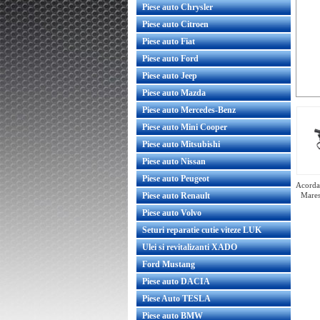
Piese auto Chrysler
Piese auto Citroen
Piese auto Fiat
Piese auto Ford
Piese auto Jeep
Piese auto Mazda
Piese auto Mercedes-Benz
Piese auto Mini Cooper
Piese auto Mitsubishi
Piese auto Nissan
Piese auto Peugeot
Acorda 
Piese auto Renault
Mare
Piese auto Volvo
Seturi reparatie cutie viteze LUK
Ulei si revitalizanti XADO
Furtun retur calorifer Corsa D original
GM
Ford Mustang
Piese auto DACIA
Piese Auto TESLA
Piese auto BMW