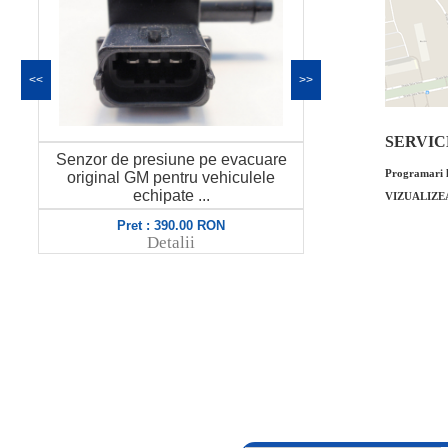
<<
>>
SERVICE 
Senzor de presiune pe evacuare
Simering pomp
l
Programari l
original GM pentru vehiculele
Victor Rein
echipate ...
6
VIZUALIZE
Pret : 390.00 RON
Pret
Detalii