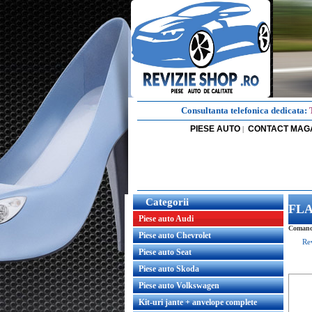
Consultanta telefonica dedicata:
PIESE AUTO
CONTACT MAG
|
Categorii
FLA
Piese auto Audi
Comand
Piese auto Chevrolet
Re
Piese auto Seat
Piese auto Skoda
Piese auto Volkswagen
Kit-uri jante + anvelope complete