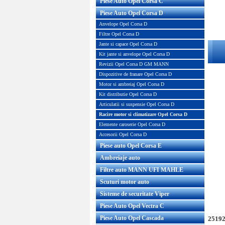
Piese Auto Opel Corsa C
Piese Auto Opel Corsa D
Anvelope Opel Corsa D
Filtre Opel Corsa D
Jante si capace Opel Corsa D
Kit jante si anvelope Opel Corsa D
Revizii Opel Corsa D GM MANN
Dispozitive de franare Opel Corsa D
Motor si ambreiaj Opel Corsa D
Kit distributie Opel Corsa D
Articulatii si suspensie Opel Corsa D
Racire motor si climatizare Opel Corsa D
Elemente caroserie Opel Corsa D
Accesorii Opel Corsa D
Piese auto Opel Corsa E
Ambreiaje auto
Filtre auto MANN UFI MAHLE
Scuturi motor auto
Sisteme de securitate Viper
Piese Auto Opel Vectra C
Piese Auto Opel Cascada
2519