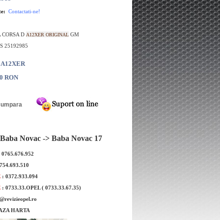
te:
Contactati-ne!
A CORSA D
GM
A12XER ORIGINAL
S 25192985
: A12XER
00 RON
Baba Novac -> Baba Novac 17
: 0765.676.952
0754.693.510
pa ulei Opel Corsa D
Pompa apa Opel Corsa D
E
: 0372.933.094
tor Reintz
E
: 0733.33.OPEL ( 0733.33.67.35)
e@revizieopel.ro
AZA HARTA