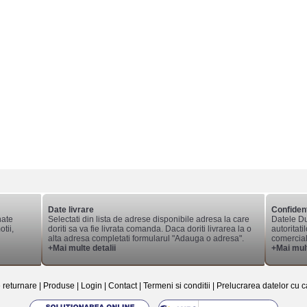
Date livrare
Confident
nate
Selectati din lista de adrese disponibile adresa la care
Datele Du
tii,
doriti sa va fie livrata comanda. Daca doriti livrarea la o
autoritati
alta adresa completati formularul "Adauga o adresa".
comerciale
+Mai multe detalii
+Mai mult
e returnare
|
Produse
|
Login
|
Contact
|
Termeni si conditii
|
Prelucrarea datelor cu c