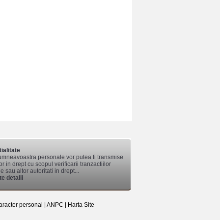
ialitate
mneavoastra personale vor putea fi transmise
lor in drept cu scopul verificarii tranzactiilor
 sau altor autoritati in drept...
e detalii
aracter personal
|
ANPC
|
Harta Site