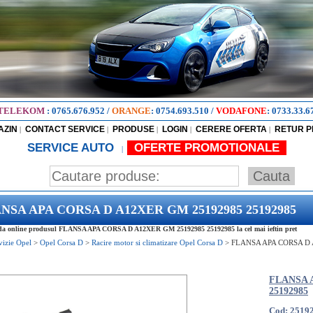
TELEKOM
:
0765.676.952
/
ORANGE
:
0754.693.510
/
VODAFONE
:
0733.33.6
AZIN
CONTACT SERVICE
PRODUSE
LOGIN
CERERE OFERTA
RETUR 
|
|
|
|
|
SERVICE AUTO
OFERTE PROMOTIONALE
|
NSA APA CORSA D A12XER GM 25192985 25192985
a online produsul FLANSA APA CORSA D A12XER GM 25192985 25192985 la cel mai ieftin pret
vizie Opel
>
Opel Corsa D
>
Racire motor si climatizare Opel Corsa D
>
FLANSA APA CORSA D
FLANSA 
25192985
Cod: 2519