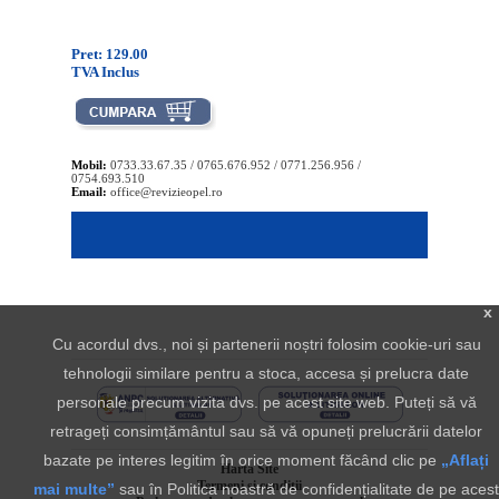
Pret: 129.00
TVA Inclus
Mobil:
0733.33.67.35 / 0765.676.952 / 0771.256.956 /
0754.693.510
Email:
office@revizieopel.ro
x
Cu acordul dvs., noi și partenerii noștri folosim cookie-uri sau
tehnologii similare pentru a stoca, accesa și prelucra date
personale precum vizita dvs. pe acest site web. Puteți să vă
retrageți consimțământul sau să vă opuneți prelucrării datelor
bazate pe interes legitim în orice moment făcând clic pe
„Aflați
Harta Site
Termeni si conditii
mai multe”
sau în Politica noastră de confidențialitate de pe acest