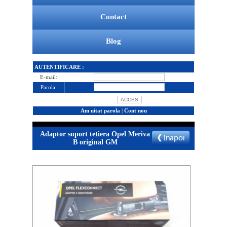
Contact
Blog
AUTENTIFICARE :
E-mail:
Parola:
Am uitat parola
|
Cont nou
Adaptor suport tetiera Opel Meriva
B original GM