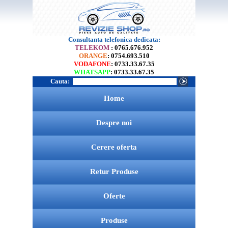
Consultanta telefonica dedicata:
TELEKOM
: 0765.676.952
ORANGE
: 0754.693.510
VODAFONE
: 0733.33.67.35
WHATSAPP
: 0733.33.67.35
Cauta:
Home
Despre noi
Cerere oferta
Retur Produse
Oferte
Produse