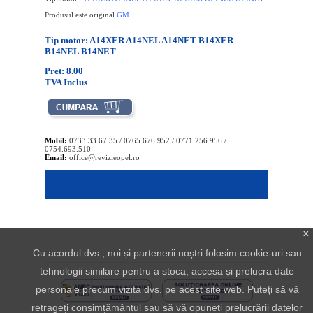
Produsul este original
GM
Tip motor: A14XER A14NEL A14NET B14XER
B14NEL B14NET
Pret: 8.00
TVA Inclus
Mobil:
0733.33.67.35 / 0765.676.952 / 0771.256.956 /
0754.693.510
Email:
office@revizieopel.ro
x
Cu acordul dvs., noi și partenerii noștri folosim cookie-uri sau
tehnologii similare pentru a stoca, accesa și prelucra date
personale precum vizita dvs. pe acest site web. Puteți să vă
retrageți consimțământul sau să vă opuneți prelucrării datelor