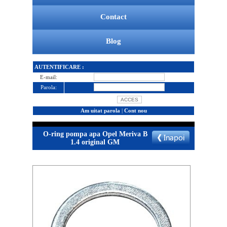
Contact
Blog
AUTENTIFICARE :
E-mail:
Parola:
Am uitat parola
|
Cont nou
O-ring pompa apa Opel Meriva B
1.4 original GM