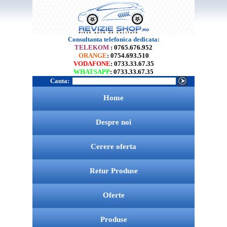
Consultanta telefonica dedicata:
TELEKOM
: 0765.676.952
ORANGE
: 0754.693.510
VODAFONE
: 0733.33.67.35
WHATSAPP
: 0733.33.67.35
Cauta:
Home
Despre noi
Cerere oferta
Retur Produse
Oferte
Produse