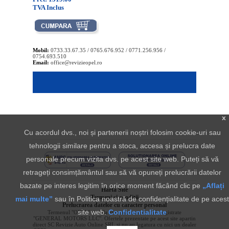
TVA Inclus
Mobil:
0733.33.67.35 / 0765.676.952 / 0771.256.956 /
0754.693.510
Email:
office@revizieopel.ro
x
Cu acordul dvs., noi și partenerii noștri folosim cookie-uri sau
tehnologii similare pentru a stoca, accesa și prelucra date
personale precum vizita dvs. pe acest site web. Puteți să vă
retrageți consimțământul sau să vă opuneți prelucrării datelor
bazate pe interes legitim în orice moment făcând clic pe
„Aflați
Harta Site
Termeni si conditii
mai multe”
sau în Politica noastră de confidențialitate de pe acest
Prelucrarea datelor cu caracter personal
site web.
Confidentialitate
Termenul "OPEL" si sigla aferenta sunt marci inregistrate
"GENERAL MOTORS LLC". Ofertele prezentate pe acest site apartin
direct SC Revizie Auto Online SRL si nu au legatura cu nici un dealer