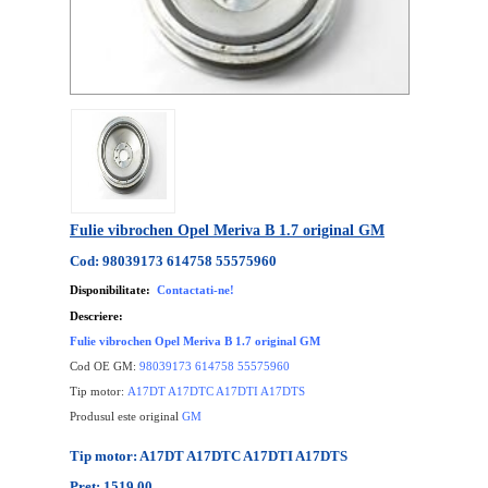
Fulie vibrochen Opel Meriva B 1.7 original GM
Cod: 98039173 614758 55575960
Disponibilitate:
Contactati-ne!
Descriere:
Fulie vibrochen Opel Meriva B 1.7 original GM
Cod OE GM:
98039173 614758 55575960
Tip motor:
A17DT A17DTC A17DTI A17DTS
Produsul este original
GM
Tip motor: A17DT A17DTC A17DTI A17DTS
Pret: 1519.00